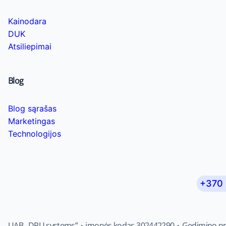
Kainodara
DUK
Atsiliepimai
Blog
Blog sąrašas
Marketingas
Technologijos
+370 
UAB „DPU systems”・įmonės kodas 302442290・Gedimino pr. 4