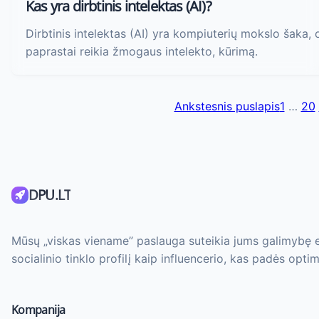
Kas yra dirbtinis intelektas (AI)?
Dirbtinis intelektas (AI) yra kompiuterių mokslo šaka, o
paprastai reikia žmogaus intelekto, kūrimą.
Ankstesnis puslapis
1
…
20
DPU.LT
Mūsų „viskas viename” paslauga suteikia jums galimybę efe
socialinio tinklo profilį kaip influencerio, kas padės opti
Kompanija