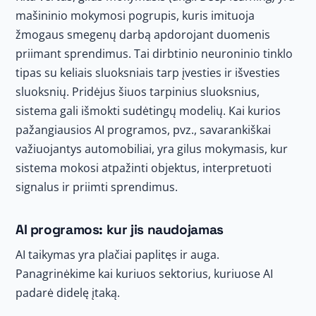
mašininio mokymosi pogrupis, kuris imituoja
žmogaus smegenų darbą apdorojant duomenis
priimant sprendimus. Tai dirbtinio neuroninio tinklo
tipas su keliais sluoksniais tarp įvesties ir išvesties
sluoksnių. Pridėjus šiuos tarpinius sluoksnius,
sistema gali išmokti sudėtingų modelių. Kai kurios
pažangiausios AI programos, pvz., savarankiškai
važiuojantys automobiliai, yra gilus mokymasis, kur
sistema mokosi atpažinti objektus, interpretuoti
signalus ir priimti sprendimus.
AI programos: kur jis naudojamas
AI taikymas yra plačiai paplitęs ir auga.
Panagrinėkime kai kuriuos sektorius, kuriuose AI
padarė didelę įtaką.