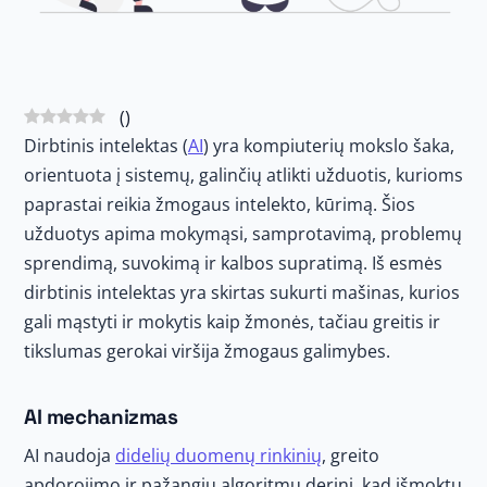
(
)
Dirbtinis intelektas (
AI
) yra kompiuterių mokslo šaka,
orientuota į sistemų, galinčių atlikti užduotis, kurioms
paprastai reikia žmogaus intelekto, kūrimą. Šios
užduotys apima mokymąsi, samprotavimą, problemų
sprendimą, suvokimą ir kalbos supratimą. Iš esmės
dirbtinis intelektas yra skirtas sukurti mašinas, kurios
gali mąstyti ir mokytis kaip žmonės, tačiau greitis ir
tikslumas gerokai viršija žmogaus galimybes.
AI mechanizmas
AI naudoja
didelių duomenų rinkinių
, greito
apdorojimo ir pažangių algoritmų derinį, kad išmoktų