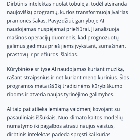
Dirbtinis intelektas nuolat tobulėja, todėl atsiranda
naujoviškų programų, kurios transformuoja įvairias
pramonės šakas. Pavyzdžiui, gamyboje AI
naudojamas nuspėjamai priežiūrai. Ji analizuoja
mašinos operacijų duomenis, kad prognozuotų
galimus gedimus prieš jiems įvykstant, sumažinant
prastovų ir priežiūros išlaidas.
Kūrybinėse srityse AI naudojamas kuriant muziką,
rašant straipsnius ir net kuriant meno kūrinius. Šios
programos meta iššūkį tradicinėms kūrybiškumo
riboms ir atveria naujas tyrinėjimo galimybes.
AI taip pat atlieka lemiamą vaidmenį kovojant su
pasauliniais iššūkiais. Nuo klimato kaitos modelių
numatymo iki pagalbos atrasti naujus vaistus,
dirbtinis intelektas padeda spręsti kai kurias