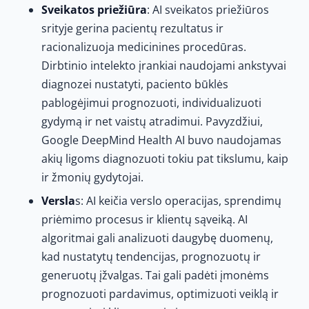
Sveikatos priežiūra
: AI sveikatos priežiūros
srityje gerina pacientų rezultatus ir
racionalizuoja medicinines procedūras.
Dirbtinio intelekto įrankiai naudojami ankstyvai
diagnozei nustatyti, paciento būklės
pablogėjimui prognozuoti, individualizuoti
gydymą ir net vaistų atradimui. Pavyzdžiui,
Google DeepMind Health AI buvo naudojamas
akių ligoms diagnozuoti tokiu pat tikslumu, kaip
ir žmonių gydytojai.
Versla
s: AI keičia verslo operacijas, sprendimų
priėmimo procesus ir klientų sąveiką. AI
algoritmai gali analizuoti daugybę duomenų,
kad nustatytų tendencijas, prognozuotų ir
generuotų įžvalgas. Tai gali padėti įmonėms
prognozuoti pardavimus, optimizuoti veiklą ir