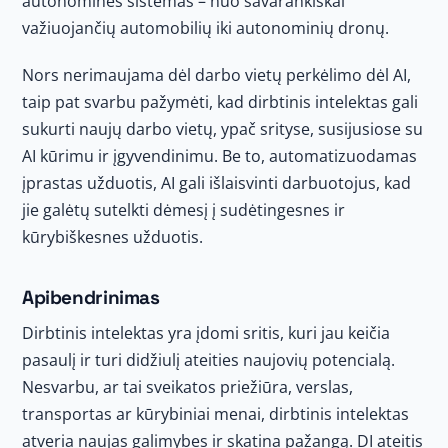
autonomines sistemas – nuo savarankiškai
važiuojančių automobilių iki autonominių dronų.
Nors nerimaujama dėl darbo vietų perkėlimo dėl AI,
taip pat svarbu pažymėti, kad dirbtinis intelektas gali
sukurti naujų darbo vietų, ypač srityse, susijusiose su
AI kūrimu ir įgyvendinimu. Be to, automatizuodamas
įprastas užduotis, AI gali išlaisvinti darbuotojus, kad
jie galėtų sutelkti dėmesį į sudėtingesnes ir
kūrybiškesnes užduotis.
Apibendrinimas
Dirbtinis intelektas yra įdomi sritis, kuri jau keičia
pasaulį ir turi didžiulį ateities naujovių potencialą.
Nesvarbu, ar tai sveikatos priežiūra, verslas,
transportas ar kūrybiniai menai, dirbtinis intelektas
atveria naujas galimybes ir skatina pažangą. DI ateitis