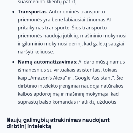
suasmeninti klientų patirtį.
Transportas
: Autonominės transporto
priemonės yra bene labiausiai žinomas AI
pritaikymas transporte. Šios transporto
priemonės naudoja jutiklių, mašininio mokymosi
ir giluminio mokymosi derinį, kad galėtų saugiai
naršyti keliuose.
Namų automatizavimas
: AI daro mūsų namus
išmanesnius su virtualiais asistentais, tokiais
kaip „Amazon’s Alexa“ ir „Google Assistant“. Šie
dirbtinio intelekto įrenginiai naudoja natūralios
kalbos apdorojimą ir mašininį mokymąsi, kad
suprastų balso komandas ir atliktų užduotis.
Naujų galimybių atrakinimas naudojant
dirbtinį intelektą