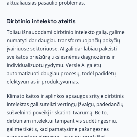
aktualiausias pasaulio problemas.
Dirbtinio intelekto ateitis
Toliau išnaudodami dirbtinio intelekto galią, galime
numatyti dar daugiau transformuojančių pokyčių
įvairiuose sektoriuose. AI gali dar labiau pakeisti
sveikatos priežiūrą tikslesnėmis diagnozėmis ir
individualizuotu gydymu. Versle AI galėtų
automatizuoti daugiau procesų, todėl padidėtų
efektyvumas ir produktyvumas.
Klimato kaitos ir aplinkos apsaugos srityje dirbtinis
intelektas gali suteikti vertingų įžvalgų, padedančių
sušvelninti poveikį ir skatinti tvarumą. Be to,
dirbtiniam intelektui tampant vis sudėtingesniu,
galime tikėtis, kad pamatysime pažangesnes