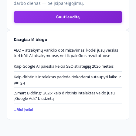
darbo dienas — be įsipareigojimų.
Gauti auditą
Daugiau iš blogo
AEO – atsakymų variklio optimizavimas: kodėl jūsų verslas
turi būti AI atsakymuose, ne tik paieškos rezultatuose
Kaip Google AI paieška keičia SEO strategiją 2026 metais
Kaip dirbtinis intelektas padeda rinkodarai sutaupyti laiko ir
pinigų
„Smart Bidding” 2026: kaip dirbtinis intelektas valdo jūsų
„Google Ads” biudžetą
Visi įrašai