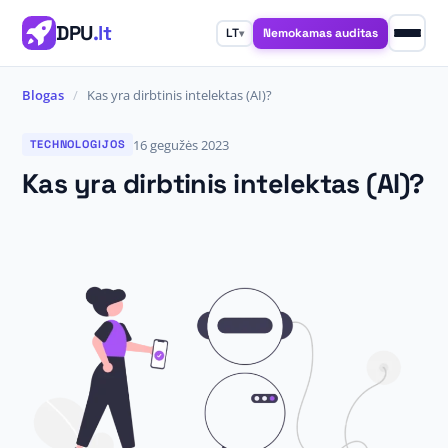
DPU
.lt
Nemokamas auditas
LT
▾
Blogas
/
Kas yra dirbtinis intelektas (AI)?
16 gegužės 2023
TECHNOLOGIJOS
Kas yra dirbtinis intelektas (AI)?