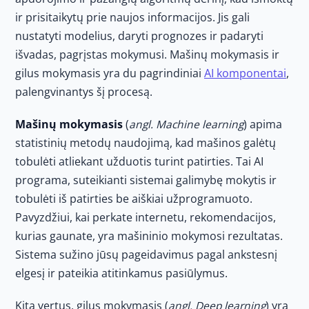
ir prisitaikytų prie naujos informacijos. Jis gali
nustatyti modelius, daryti prognozes ir padaryti
išvadas, pagrįstas mokymusi. Mašinų mokymasis ir
gilus mokymasis yra du pagrindiniai
AI komponentai
,
palengvinantys šį procesą.
Mašinų mokymasis
(
angl. Machine learning
) apima
statistinių metodų naudojimą, kad mašinos galėtų
tobulėti atliekant užduotis turint patirties. Tai AI
programa, suteikianti sistemai galimybę mokytis ir
tobulėti iš patirties be aiškiai užprogramuoto.
Pavyzdžiui, kai perkate internetu, rekomendacijos,
kurias gaunate, yra mašininio mokymosi rezultatas.
Sistema sužino jūsų pageidavimus pagal ankstesnį
elgesį ir pateikia atitinkamus pasiūlymus.
Kita vertus, gilus mokymasis (
angl. Deep learning
) yra