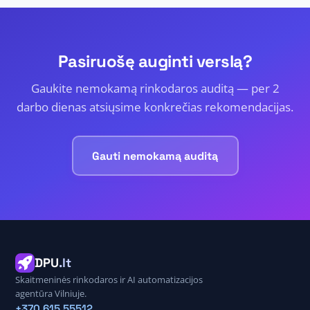
Pasiruošę auginti verslą?
Gaukite nemokamą rinkodaros auditą — per 2
darbo dienas atsiųsime konkrečias rekomendacijas.
Gauti nemokamą auditą
DPU
.lt
Skaitmeninės rinkodaros ir AI automatizacijos
agentūra Vilniuje.
+370 615 55512