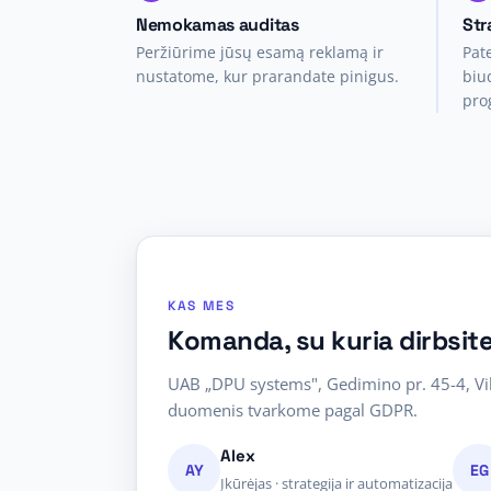
Nemokamas auditas
Str
Peržiūrime jūsų esamą reklamą ir
Pat
nustatome, kur prarandate pinigus.
biud
pro
KAS MES
Komanda, su kuria dirbsit
UAB „DPU systems", Gedimino pr. 45-4, Vil
duomenis tvarkome pagal GDPR.
Alex
AY
EG
Įkūrėjas · strategija ir automatizacija