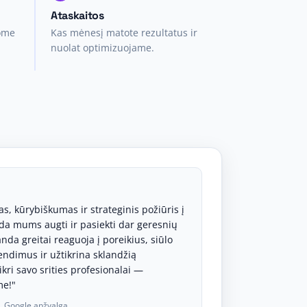
Ataskaitos
ome
Kas mėnesį matote rezultatus ir
nuolat optimizuojame.
s, kūrybiškumas ir strateginis požiūris į
a mums augti ir pasiekti dar geresnių
nda greitai reaguoja į poreikius, siūlo
endimus ir užtikrina sklandžią
kri savo srities profesionalai —
e!"
, Google apžvalga