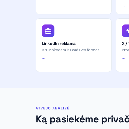
→
→
LinkedIn reklama
X /
B2B rinkodara ir Lead Gen formos
Prom
→
→
ATVEJO ANALIZĖ
Ką pasiekėme privačia