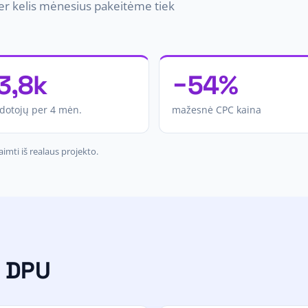
er kelis mėnesius pakeitėme tiek
3,8k
−54%
dotojų per 4 mėn.
mažesnė CPC kaina
imti iš realaus projekto.
i DPU