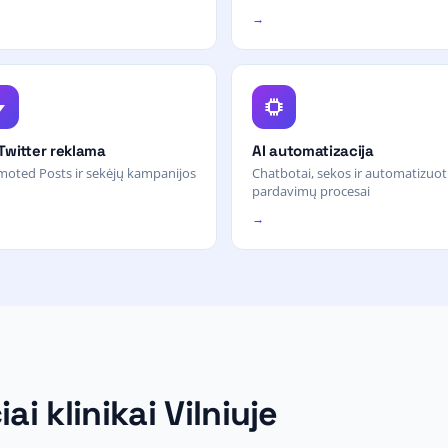
→
 Twitter reklama
AI automatizacija
oted Posts ir sekėjų kampanijos
Chatbotai, sekos ir automatizuot
pardavimų procesai
→
i klinikai Vilniuje