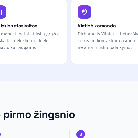
idrios ataskaitos
Vietinė komanda
 mėnesį matote tikslią grąžos
Dirbame iš Vilniaus, lietuvišk
kaitą: kiek klientų, kiek
su realiu kontaktiniu asmen
navo, kur augame.
ne anonimišku palaikymu.
 pirmo žingsnio
3