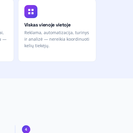
Viskas vienoje vietoje
ai,
Reklama, automatizacija, turinys
iu —
ir analizė — nereikia koordinuoti
kelių tiekėjų.
4