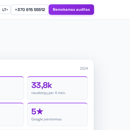
+370 615 55512
Nemokamas auditas
LT
▾
2024
33,8k
naudotojų per 4 mėn.
5★
Google įvertinimas