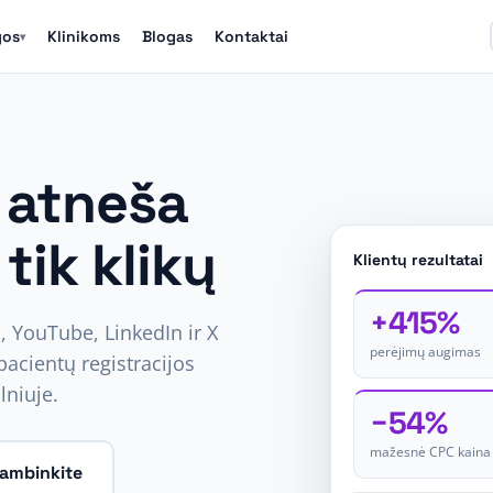
gos
Klinikoms
Blogas
Kontaktai
▾
 atneša
tik klikų
Klientų rezultatai
+415%
 YouTube, LinkedIn ir X
perėjimų augimas
pacientų registracijos
lniuje.
−54%
mažesnė CPC kaina
kambinkite