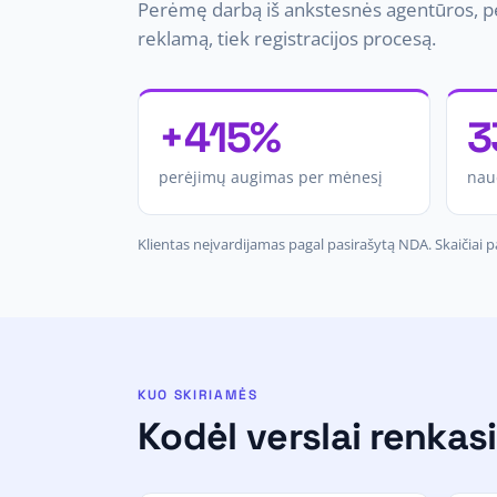
Perėmę darbą iš ankstesnės agentūros, p
reklamą, tiek registracijos procesą.
+415%
3
perėjimų augimas per mėnesį
nau
Klientas neįvardijamas pagal pasirašytą NDA. Skaičiai pa
KUO SKIRIAMĖS
Kodėl verslai renkas