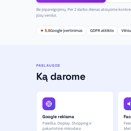
Be įsipareigojimų. Per 2 darbo dienas atsiųsime konkr
jūsų verslui.
★ 5,0
Google įvertinimas
GDPR atitiktis
Vilniu
PASLAUGOS
Ką darome
Google reklama
Fac
Paieška, Display, Shopping ir
Feed
pakartotinė rinkodara
Met