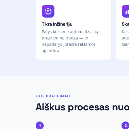
Tikra inžinerija
Ska
Patys kuriame automatizaciją ir
Kas
programinę įrangą — to
atas
nepadarys įprasta reklamos
kai
agentūra.
KAIP PRADEDAME
Aiškus procesas nuo
1
2