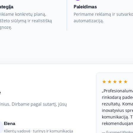
ategija
Paleidimas
eikiame konkretų planą,
Perimame reklamą ir sutvark
žeto siūlymą ir realistišką
automatizaciją.
gnozę.
★★★★★
e
„Profesionaluma
rinkodarą paded
nius. Dirbame pagal sutartį, jūsų
rezultatų. Koma
inovatyvius spr
komunikaciją. Ti
Elena
rekomenduojam
Klientų vadovė · turinys ir komunikacija
— Euromed Klinika