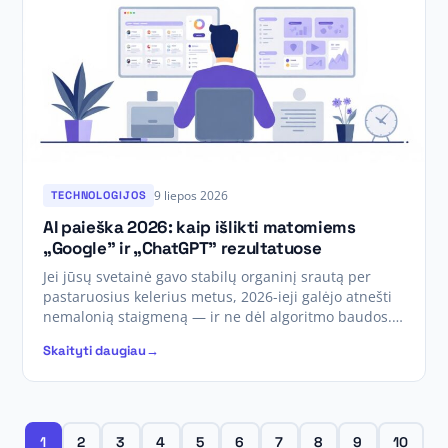
9 liepos 2026
TECHNOLOGIJOS
AI paieška 2026: kaip išlikti matomiems
„Google” ir „ChatGPT” rezultatuose
Jei jūsų svetainė gavo stabilų organinį srautą per
pastaruosius kelerius metus, 2026-ieji galėjo atnešti
nemalonią staigmeną — ir ne dėl algoritmo baudos.…
Skaityti daugiau
1
2
3
4
5
6
7
8
9
10