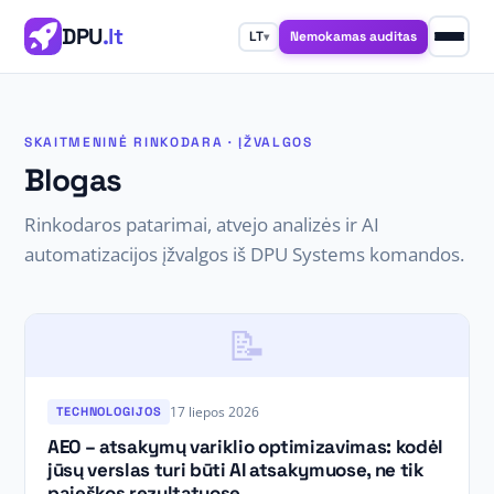
DPU
.lt
Nemokamas auditas
LT
▾
SKAITMENINĖ RINKODARA · ĮŽVALGOS
Blogas
Rinkodaros patarimai, atvejo analizės ir AI
automatizacijos įžvalgos iš DPU Systems komandos.
📝
17 liepos 2026
TECHNOLOGIJOS
AEO – atsakymų variklio optimizavimas: kodėl
jūsų verslas turi būti AI atsakymuose, ne tik
paieškos rezultatuose