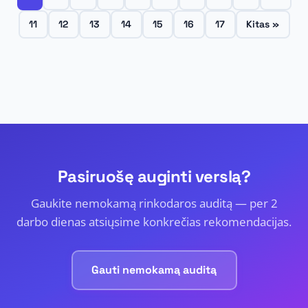
11
12
13
14
15
16
17
Kitas »
Pasiruošę auginti verslą?
Gaukite nemokamą rinkodaros auditą — per 2
darbo dienas atsiųsime konkrečias rekomendacijas.
Gauti nemokamą auditą