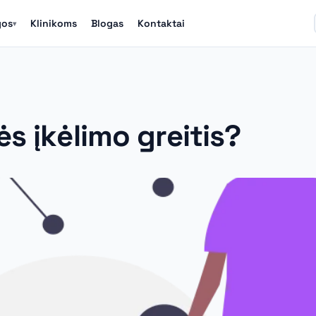
gos
Klinikoms
Blogas
Kontaktai
▾
s įkėlimo greitis?