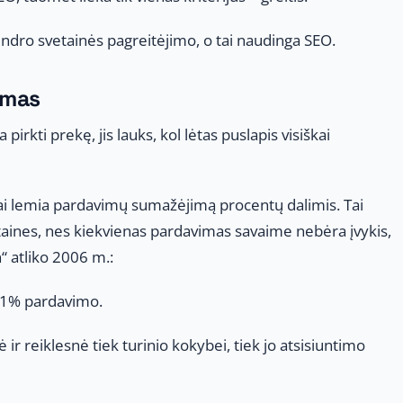
endro svetainės pagreitėjimo, o tai naudinga SEO.
imas
rkti prekę, jis lauks, kol lėtas puslapis visiškai
mai lemia pardavimų sumažėjimą procentų dalimis. Tai
taines, nes kiekvienas pardavimas savaime nebėra įvykis,
“ atliko 2006 m.:
a 1% pardavimo.
ir reiklesnė tiek turinio kokybei, tiek jo atsisiuntimo