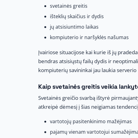
svetainės greitis
išteklių skaičius ir dydis
jų atsisiuntimo laikas
kompiuterio ir naršyklės našumas
Įvairiose situacijose kai kurie iš jų pradeda
bendras atsisiųstų failų dydis ir neoptimal
kompiuterių savininkai jau laukia serverio i
Kaip svetainės greitis veikia lanky
Svetainės greičio svarbą ištyrė pirmaujant
atkreipė dėmesį į šias neigiamas tendenci
vartotojų pasitenkinimo mažėjimas
pajamų vienam vartotojui sumažėjim