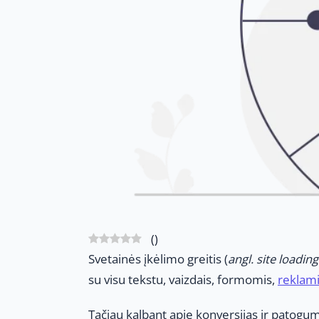
(
)
Svetainės įkėlimo greitis (
angl. site loadin
su visu tekstu, vaizdais, formomis,
reklami
Tačiau kalbant apie konversijas ir patogumą,