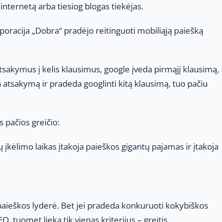
į internetą arba tiesiog blogas tiekėjas.
poracija „Dobra“ pradėjo reitinguoti mobiliąją paiešką
tsakymus į kelis klausimus, google įveda pirmąjį klausimą,
 atsakymą ir pradeda googlinti kitą klausimą, tuo pačiu
 pačios greičio:
ų įkėlimo laikas įtakoja paieškos gigantų pajamas ir įtakoja
paieškos lyderė. Bet jei pradeda konkuruoti kokybiškos
, tuomet lieka tik vienas kriterijus – greitis.