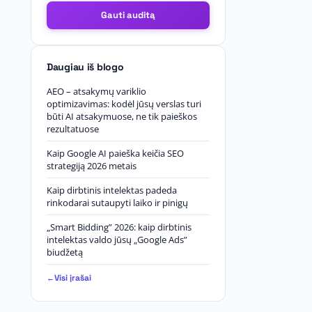
Gauti auditą
Daugiau iš blogo
AEO – atsakymų variklio
optimizavimas: kodėl jūsų verslas turi
būti AI atsakymuose, ne tik paieškos
rezultatuose
Kaip Google AI paieška keičia SEO
strategiją 2026 metais
Kaip dirbtinis intelektas padeda
rinkodarai sutaupyti laiko ir pinigų
„Smart Bidding” 2026: kaip dirbtinis
intelektas valdo jūsų „Google Ads”
biudžetą
Visi įrašai