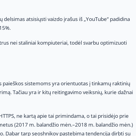
ų delsimas atsisiųsti vaizdo įrašus iš „YouTube“ padidina
 15%.
trus nei staliniai kompiuteriai, todėl svarbu optimizuoti
paieškos sistemoms yra orientuotas į tinkamų raktinių
imą. Tačiau yra ir kitų reitingavimo veiksnių, kurie dažnai
TTPS, ne kartą apie tai primindama, o tai prisidėjo prie
er metus (2017 m. balandžio mėn.–2018 m. balandžio mėn.)
rto. Dabar tarp seoshnikov pastebima tendencija dirbti su