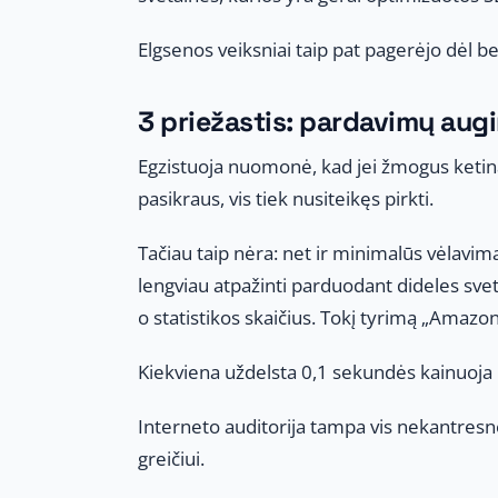
Elgsenos veiksniai taip pat pagerėjo dėl b
3 priežastis: pardavimų aug
Egzistuoja nuomonė, kad jei žmogus ketina pi
pasikraus, vis tiek nusiteikęs pirkti.
Tačiau taip nėra: net ir minimalūs vėlavi
lengviau atpažinti parduodant dideles sve
o statistikos skaičius. Tokį tyrimą „Amazon
Kiekviena uždelsta 0,1 sekundės kainuoj
Interneto auditorija tampa vis nekantresnė 
greičiui.