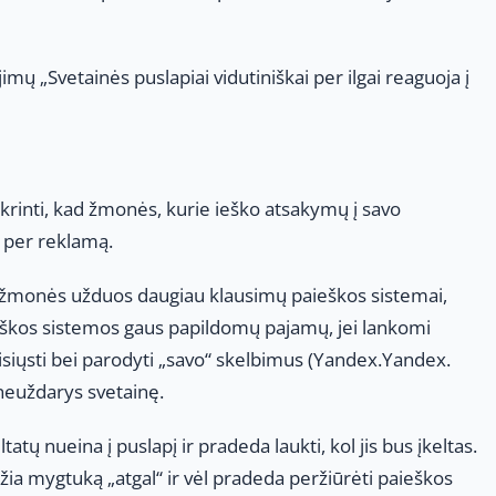
 „Svetainės puslapiai vidutiniškai per ilgai reaguoja į
krinti, kad žmonės, kurie ieško atsakymų į savo
ų per reklamą.
ei žmonės užduos daugiau klausimų paieškos sistemai,
eškos sistemos gaus papildomų pajamų, jei lankomi
atsisiųsti bei parodyti „savo“ skelbimus (Yandex.Yandex.
 neuždarys svetainę.
atų nueina į puslapį ir pradeda laukti, kol jis bus įkeltas.
žia mygtuką „atgal“ ir vėl pradeda peržiūrėti paieškos