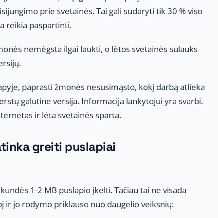
isijungimo prie svetainės. Tai gali sudaryti tik 30 % viso
a reikia paspartinti.
monės nemėgsta ilgai laukti, o lėtos svetainės sulauks
rsijų.
pyje, paprasti žmonės nesusimąsto, kokį darbą atlieka
rstų galutine versija. Informacija lankytojui yra svarbi.
ternetas ir lėta svetainės sparta.
tinka greiti puslapiai
undės 1-2 MB puslapio įkelti. Tačiau tai ne visada
į ir jo rodymo priklauso nuo daugelio veiksnių: