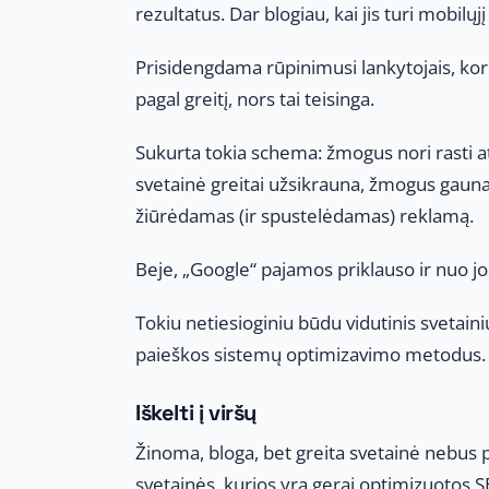
rezultatus. Dar blogiau, kai jis turi mobilųj
Prisidengdama rūpinimusi lankytojais, kor
pagal greitį, nors tai teisinga.
Sukurta tokia schema: žmogus nori rasti a
svetainė greitai užsikrauna, žmogus gauna
žiūrėdamas (ir spustelėdamas) reklamą.
Beje, „Google“ pajamos priklauso ir nuo jos
Tokiu netiesioginiu būdu vidutinis svetaini
paieškos sistemų optimizavimo metodus.
Iškelti į viršų
Žinoma, bloga, bet greita svetainė nebus 
svetainės, kurios yra gerai optimizuotos SEO