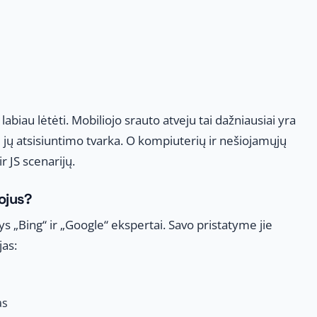
 labiau lėtėti. Mobiliojo srauto atveju tai dažniausiai yra
i jų atsisiuntimo tvarka. O kompiuterių ir nešiojamųjų
r JS scenarijų.
tojus?
ys „Bing“ ir „Google“ ekspertai. Savo pristatyme jie
jas:
as