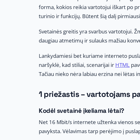
forma, kokios reikia vartotojui iškart po pr
turinio ir funkcijų. Būtent šią dalį pirmiausi
Svetainės greitis yra svarbus vartotojui. Ž
daugiau atmetimų ir sulauks mažiau konve
Lankydamiesi bet kuriame interneto pusla
naršyklė, kad stiliai, scenarijai ir
HTML
pave
Tačiau nieko nėra labiau erzina nei lėtas in
1 priežastis – vartotojams pa
Kodėl svetainė įkeliama lėtai?
Net 16 Mbit/s internete užtenka vienos sek
pavyksta. Vėlavimas tarp perėjimo į puslap