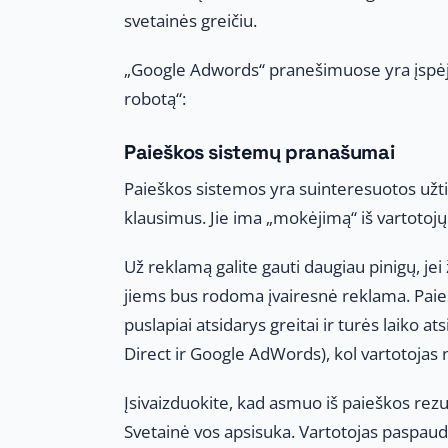
svetainės greičiu.
„Google Adwords“ pranešimuose yra įspėjimų
robotą“:
Paieškos sistemų pranašumai
Paieškos sistemos yra suinteresuotos užti
klausimus. Jie ima „mokėjimą“ iš vartotoj
Už reklamą galite gauti daugiau pinigų, j
jiems bus rodoma įvairesnė reklama. Pai
puslapiai atsidarys greitai ir turės laiko 
Direct ir Google AdWords), kol vartotojas
Įsivaizduokite, kad asmuo iš paieškos rezult
Svetainė vos apsisuka. Vartotojas paspaud