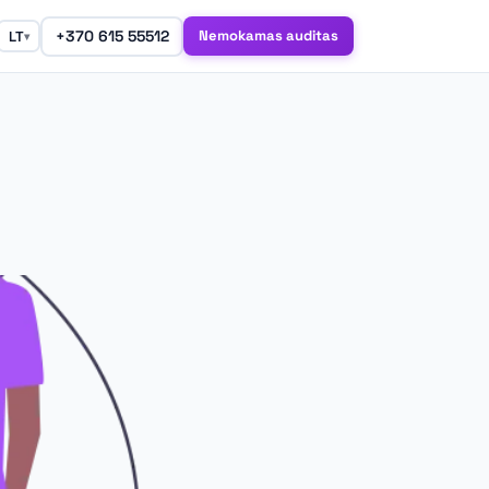
+370 615 55512
Nemokamas auditas
LT
▾