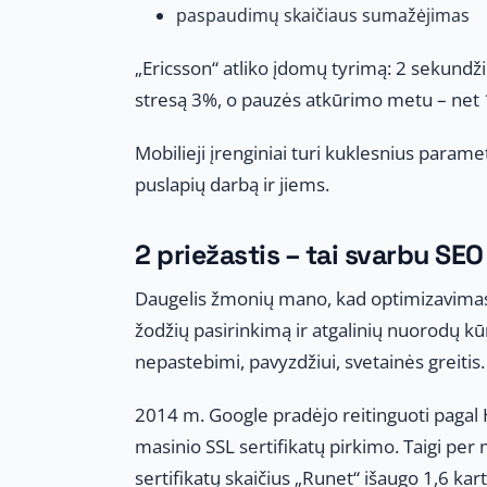
paspaudimų skaičiaus sumažėjimas
„Ericsson“ atliko įdomų tyrimą: 2 sekundži
stresą 3%, o pauzės atkūrimo metu – net
Mobilieji įrenginiai turi kuklesnius parame
puslapių darbą ir jiems.
2 priežastis – tai svarbu SEO
Daugelis žmonių mano, kad optimizavimas 
žodžių pasirinkimą ir atgalinių nuorodų kūr
nepastebimi, pavyzdžiui, svetainės greitis.
2014 m. Google pradėjo reitinguoti pagal H
masinio SSL sertifikatų pirkimo. Taigi p
sertifikatų skaičius „Runet“ išaugo 1,6 ka