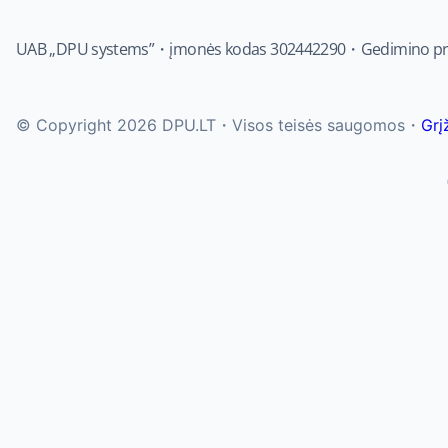
UAB „DPU systems”・įmonės kodas 302442290・Gedimino pr. 4
© Copyright 2026 DPU.LT・Visos teisės saugomos・
Grįž