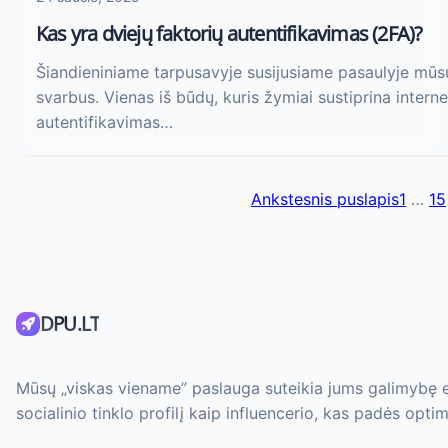
Kas yra dviejų faktorių autentifikavimas (2FA)?
Šiandieniniame tarpusavyje susijusiame pasaulyje mūs
svarbus. Vienas iš būdų, kuris žymiai sustiprina intern
autentifikavimas…
Ankstesnis puslapis
1
…
15
DPU.LT
Mūsų „viskas viename” paslauga suteikia jums galimybę efe
socialinio tinklo profilį kaip influencerio, kas padės opti