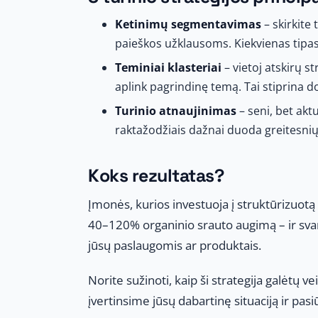
Ketinimų segmentavimas
– skirkite
paieškos užklausoms. Kiekvienas tipas 
Teminiai klasteriai
– vietoj atskirų s
aplink pagrindinę temą. Tai stiprina 
Turinio atnaujinimas
– seni, bet akt
raktažodžiais dažnai duoda greitesnių
Koks rezultatas?
Įmonės, kurios investuoja į struktūrizuot
40–120% organinio srauto augimą – ir svarbi
jūsų paslaugomis ar produktais.
Norite sužinoti, kaip ši strategija galėtų ve
įvertinsime jūsų dabartinę situaciją ir pas