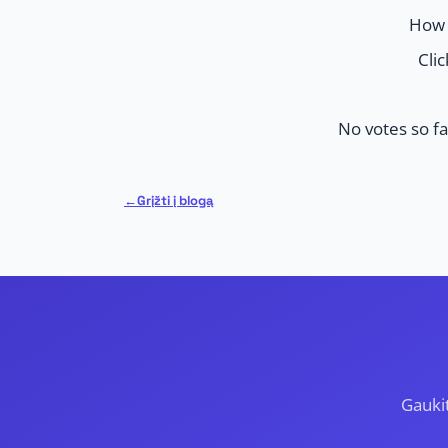
How 
Clic
No votes so far
Grįžti į blogą
Gauki