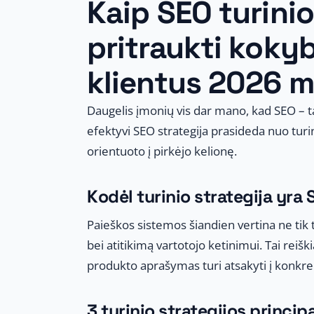
Kaip SEO turini
pritraukti koky
klientus 2026 m
Daugelis įmonių vis dar mano, kad SEO – ta
efektyvi SEO strategija prasideda nuo turini
orientuoto į pirkėjo kelionę.
Kodėl turinio strategija yra
Paieškos sistemos šiandien vertina ne tik 
bei atitikimą vartotojo ketinimui. Tai reišk
produkto aprašymas turi atsakyti į konkre
3 turinio strategijos principa