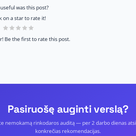
useful was this post?
k on a star to rate it!
! Be the first to rate this post.
Pasiruošę auginti verslą?
te nemokamą rinkodaros auditą — per 2 darbo dienas ats
konkrečias rekomendacijas.