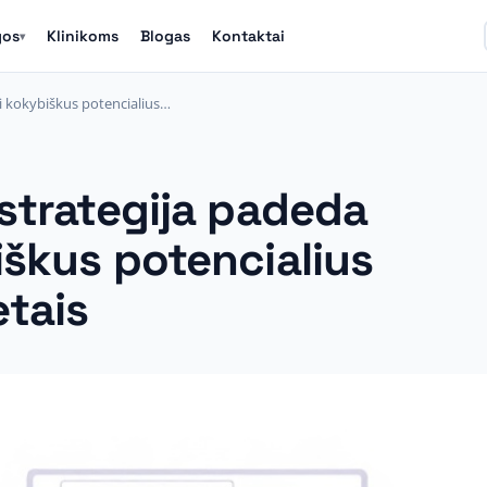
gos
Klinikoms
Blogas
Kontaktai
▾
ti kokybiškus potencialius…
 strategija padeda
iškus potencialius
etais