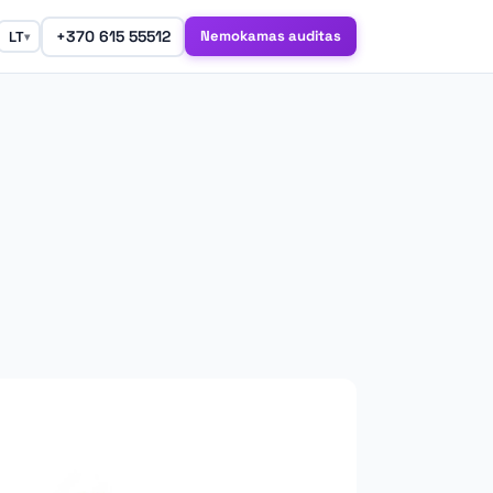
+370 615 55512
Nemokamas auditas
LT
▾