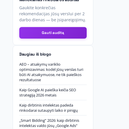
Gaukite konkrečias
rekomendacijas jūsų verslui per 2
darbo dienas — be įsipareigojimų.
Gauti auditą
Daugiau iš blogo
AEO – atsakymų variklio
optimizavimas: kodėl jūsų verslas turi
būti AI atsakymuose, ne tik paieškos
rezultatuose
Kaip Google AI paieška keičia SEO
strategiją 2026 metais
Kaip dirbtinis intelektas padeda
rinkodarai sutaupyti laiko ir pinigų
„Smart Bidding” 2026: kaip dirbtinis
intelektas valdo jūsų „Google Ads”