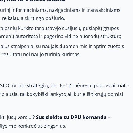
 turinį informaciniams, navigaciniams ir transakciniams
reikalauja skirtingo požiūrio.
traipsnių kurkite tarpusavyje susijusių puslapių grupes
domenų autoritetą ir pagerina vidinę nuorodų struktūrą.
ualūs straipsniai su naujais duomenimis ir optimizuotais
 rezultatų nei naujo turinio kūrimas.
ą SEO turinio strategiją, per 6–12 mėnesių paprastai mato
ausia, tai kokybiški lankytojai, kurie iš tikrųjų domisi
ikti jūsų verslui?
Susisiekite su DPU komanda
–
iūlysime konkrečius žingsnius.