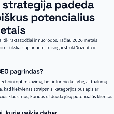
o strategija padeda
biškus potencialius
etais
i tik raktažodžiai ir nuorodos. Tačiau 2026 metais
o – tiksliai suplanuoto, teisingai struktūrizuoto ir
 SEO pagrindas?
techninį optimizavimą, bet ir turinio kokybę, aktualumą
ia, kad kiekvienas straipsnis, kategorijos puslapis ar
čius klausimus, kuriuos užduoda jūsų potencialūs klientai.
i, kurie veikia dabar