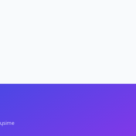
iųsime