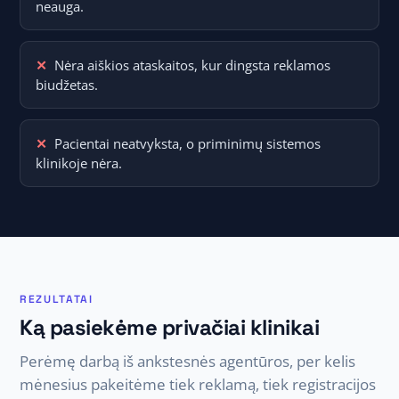
neauga.
Nėra aiškios ataskaitos, kur dingsta reklamos
biudžetas.
Pacientai neatvyksta, o priminimų sistemos
klinikoje nėra.
REZULTATAI
Ką pasiekėme privačiai klinikai
Perėmę darbą iš ankstesnės agentūros, per kelis
mėnesius pakeitėme tiek reklamą, tiek registracijos