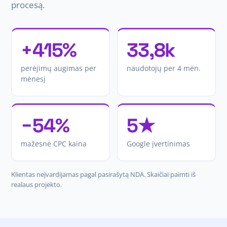
procesą.
+415%
33,8k
perėjimų augimas per
naudotojų per 4 mėn.
mėnesį
−54%
5★
mažesnė CPC kaina
Google įvertinimas
Klientas neįvardijamas pagal pasirašytą NDA. Skaičiai paimti iš
realaus projekto.