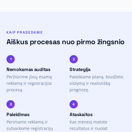
KAIP PRADEDAME
Aiškus procesas nuo pirmo žingsnio
1
2
Nemokamas auditas
Strategija
Peržiūrime jūsų esamą
Pateikiame planą, biudžeto
reklamą ir registracijos
siūlymą ir realistišką
procesą.
prognozę.
3
4
Paleidimas
Ataskaitos
Perimame reklamą ir
Kas mėnesį matote
sutvarkome registracijų
rezultatus ir nuolat