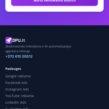
Noriu nemokamo audito
DPU
.lt
Skaitmeninės rinkodaros ir AI automatizacijos
agentūra Vilniuje.
+370 615 55512
Paslaugos
Google reklama
Facebook Ads
Instagram Ads
YouTube reklama
LinkedIn Ads