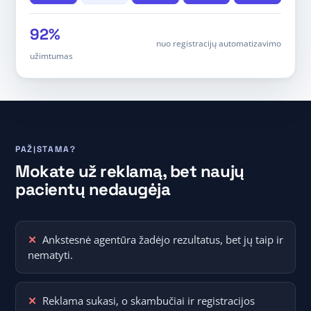
92%
nuo registracijų automatizavimo
užimtumas
PAŽĮSTAMA?
Mokate už reklamą, bet naujų
pacientų nedaugėja
Ankstesnė agentūra žadėjo rezultatus, bet jų taip ir
nematyti.
Reklama sukasi, o skambučiai ir registracijos