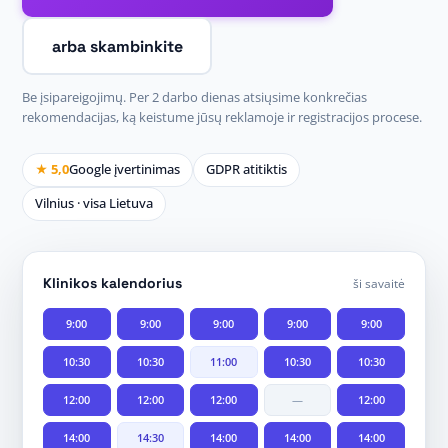
arba skambinkite
Be įsipareigojimų. Per 2 darbo dienas atsiųsime konkrečias
rekomendacijas, ką keistume jūsų reklamoje ir registracijos procese.
★ 5,0
Google įvertinimas
GDPR atitiktis
Vilnius · visa Lietuva
Klinikos kalendorius
ši savaitė
9:00
9:00
9:00
9:00
9:00
10:30
10:30
11:00
10:30
10:30
12:00
12:00
12:00
—
12:00
14:00
14:30
14:00
14:00
14:00