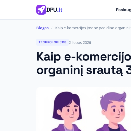
DPU
.lt
Paslau
Blogas
/
Kaip e-komercijos įmonė padidino organinį 
2 liepos 2026
TECHNOLOGIJOS
Kaip e-komercij
organinį srautą 