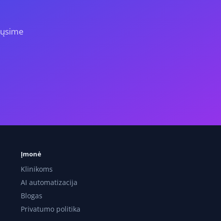
iųsime
Įmonė
Klinikoms
AI automatizacija
Blogas
Privatumo politika