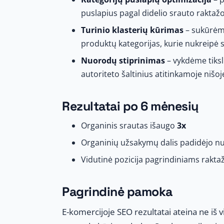
puslapius pagal didelio srauto raktažo
Turinio klasterių kūrimas
– sukūrėme
produktų kategorijas, kurie nukreipė s
Nuorodų stiprinimas
– vykdėme tiksl
autoriteto šaltinius atitinkamoje nišoj
Rezultatai po 6 mėnesių
Organinis srautas išaugo
3x
Organinių užsakymų dalis padidėjo nu
Vidutinė pozicija pagrindiniams rakta
Pagrindinė pamoka
E-komercijoje SEO rezultatai ateina ne iš v