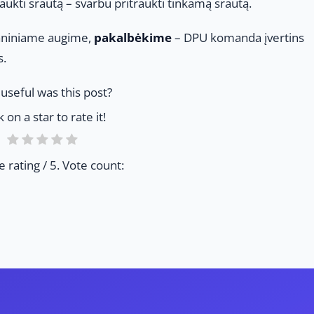
ukti srautą – svarbu pritraukti tinkamą srautą.
ganiniame augime,
pakalbėkime
– DPU komanda įvertins
s.
useful was this post?
k on a star to rate it!
e rating
/ 5. Vote count: