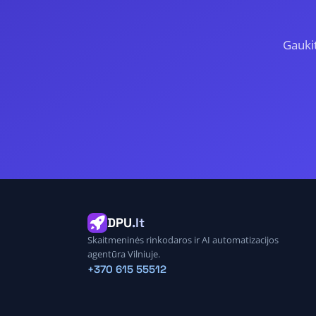
Gauki
DPU
.lt
Skaitmeninės rinkodaros ir AI automatizacijos
agentūra Vilniuje.
+370 615 55512