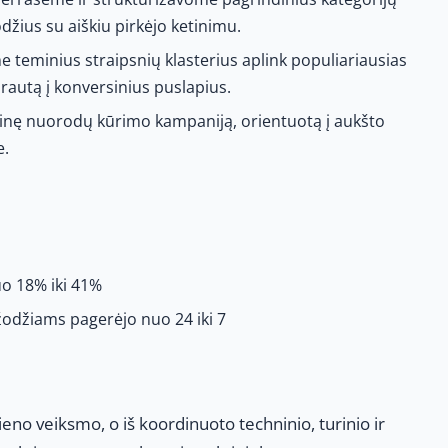
džius su aiškiu pirkėjo ketinimu.
 teminius straipsnių klasterius aplink populiariausias
rautą į konversinius puslapius.
inę nuorodų kūrimo kampaniją, orientuotą į aukšto
e.
o 18% iki 41%
žodžiams pagerėjo nuo 24 iki 7
ieno veiksmo, o iš koordinuoto techninio, turinio ir