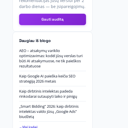
rekomendacijas jūsų verslui per 2
darbo dienas — be įsipareigojimų.
Gauti auditą
Daugiau iš blogo
AEO – atsakymų variklio
optimizavimas: kodėl jūsų verslas turi
būti AI atsakymuose, ne tik paieškos
rezultatuose
Kaip Google AI paieška keičia SEO
strategiją 2026 metais
Kaip dirbtinis intelektas padeda
rinkodarai sutaupyti laiko ir pinigų
„Smart Bidding” 2026: kaip dirbtinis
intelektas valdo jūsų „Google Ads”
biudžetą
Visi įrašai