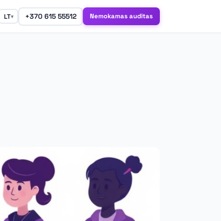
+370 615 55512
Nemokamas auditas
LT
▾