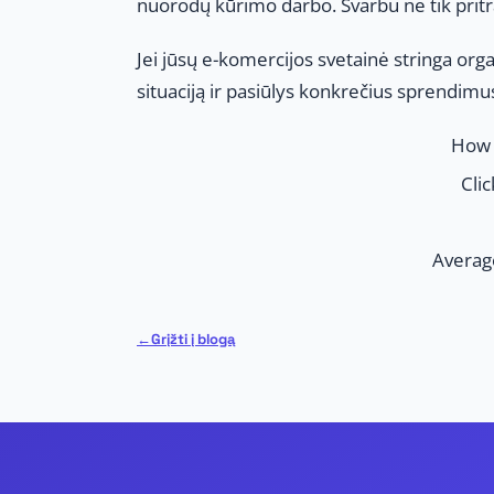
nuorodų kūrimo darbo. Svarbu ne tik pritra
Jei jūsų e-komercijos svetainė stringa or
situaciją ir pasiūlys konkrečius sprendimu
How 
Clic
Averag
Grįžti į blogą