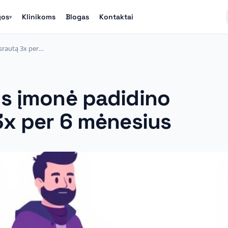
gos
Klinikoms
Blogas
Kontaktai
▾
srautą 3x per…
os įmonė padidino
3x per 6 mėnesius