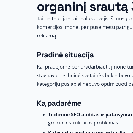
organinį srautą
Tai ne teorija – tai realus atvejis iš mūsų 
komercijos įmonė, per pusę metų patrigub
reklamą.
Pradinė situacija
Kai pradėjome bendradarbiauti, įmonė turė
stagnavo. Techninė svetainės būklė buvo vi
kategorijų puslapiai nebuvo optimizuoti pa
Ką padarėme
Techninė SEO auditas ir pataisymai
greičio ir struktūros problemas.
Kategorijų puslapių optimizacija
– p