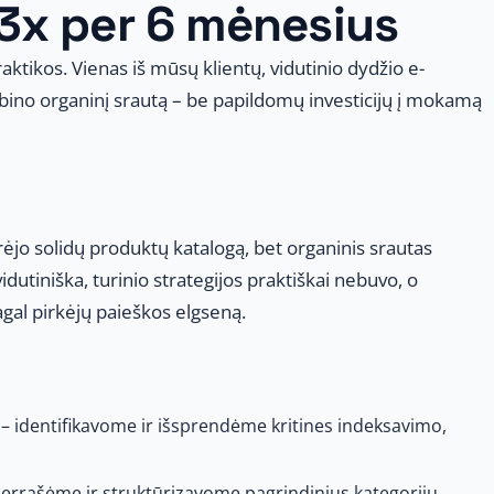
 3x per 6 mėnesius
praktikos. Vienas iš mūsų klientų, vidutinio dydžio e-
ino organinį srautą – be papildomų investicijų į mokamą
jo solidų produktų katalogą, bet organinis srautas
dutiniška, turinio strategijos praktiškai nebuvo, o
gal pirkėjų paieškos elgseną.
– identifikavome ir išsprendėme kritines indeksavimo,
errašėme ir struktūrizavome pagrindinius kategorijų