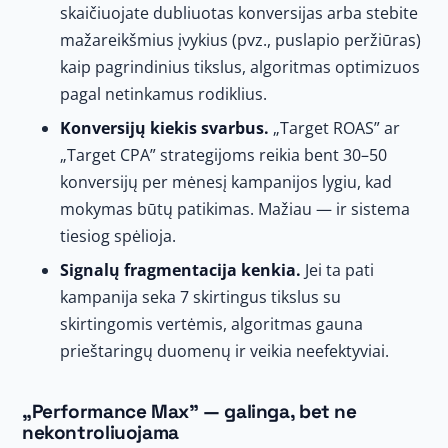
skaičiuojate dubliuotas konversijas arba stebite
mažareikšmius įvykius (pvz., puslapio peržiūras)
kaip pagrindinius tikslus, algoritmas optimizuos
pagal netinkamus rodiklius.
Konversijų kiekis svarbus.
„Target ROAS” ar
„Target CPA” strategijoms reikia bent 30–50
konversijų per mėnesį kampanijos lygiu, kad
mokymas būtų patikimas. Mažiau — ir sistema
tiesiog spėlioja.
Signalų fragmentacija kenkia.
Jei ta pati
kampanija seka 7 skirtingus tikslus su
skirtingomis vertėmis, algoritmas gauna
prieštaringų duomenų ir veikia neefektyviai.
„Performance Max” — galinga, bet ne
nekontroliuojama