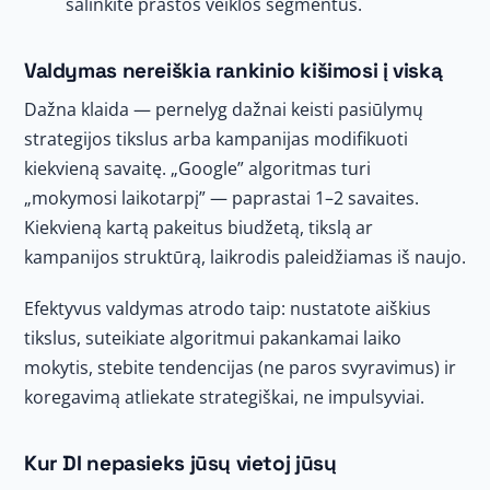
šalinkite prastos veiklos segmentus.
Valdymas nereiškia rankinio kišimosi į viską
Dažna klaida — pernelyg dažnai keisti pasiūlymų
strategijos tikslus arba kampanijas modifikuoti
kiekvieną savaitę. „Google” algoritmas turi
„mokymosi laikotarpį” — paprastai 1–2 savaites.
Kiekvieną kartą pakeitus biudžetą, tikslą ar
kampanijos struktūrą, laikrodis paleidžiamas iš naujo.
Efektyvus valdymas atrodo taip: nustatote aiškius
tikslus, suteikiate algoritmui pakankamai laiko
mokytis, stebite tendencijas (ne paros svyravimus) ir
koregavimą atliekate strategiškai, ne impulsyviai.
Kur DI nepasieks jūsų vietoj jūsų