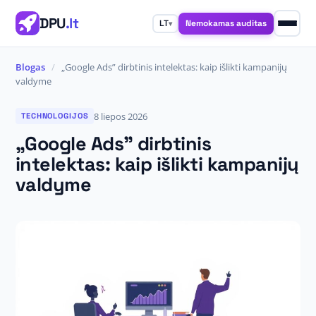
DPU
.lt
Nemokamas auditas
LT
▾
Blogas
/
„Google Ads” dirbtinis intelektas: kaip išlikti kampanijų
valdyme
8 liepos 2026
TECHNOLOGIJOS
„Google Ads” dirbtinis
intelektas: kaip išlikti kampanijų
valdyme