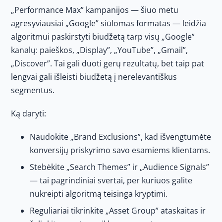
„Performance Max” kampanijos — šiuo metu
agresyviausiai „Google” siūlomas formatas — leidžia
algoritmui paskirstyti biudžetą tarp visų „Google”
kanalų: paieškos, „Display”, „YouTube”, „Gmail”,
„Discover”. Tai gali duoti gerų rezultatų, bet taip pat
lengvai gali išleisti biudžetą į nerelevantiškus
segmentus.
Ką daryti:
Naudokite „Brand Exclusions”, kad išvengtumėte
konversijų priskyrimo savo esamiems klientams.
Stebėkite „Search Themes” ir „Audience Signals”
— tai pagrindiniai svertai, per kuriuos galite
nukreipti algoritmą teisinga kryptimi.
Reguliariai tikrinkite „Asset Group” ataskaitas ir