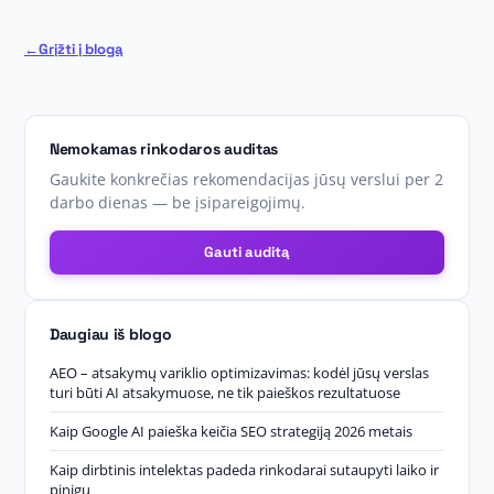
Grįžti į blogą
Nemokamas rinkodaros auditas
Gaukite konkrečias rekomendacijas jūsų verslui per 2
darbo dienas — be įsipareigojimų.
Gauti auditą
Daugiau iš blogo
AEO – atsakymų variklio optimizavimas: kodėl jūsų verslas
turi būti AI atsakymuose, ne tik paieškos rezultatuose
Kaip Google AI paieška keičia SEO strategiją 2026 metais
Kaip dirbtinis intelektas padeda rinkodarai sutaupyti laiko ir
pinigų