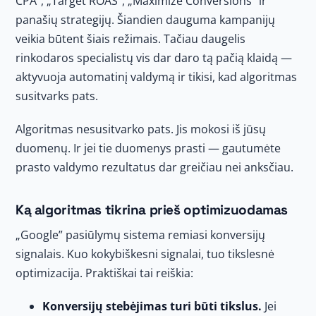
CPA”, „Target ROAS”, „Maximize Conversions” ir
panašių strategijų. Šiandien dauguma kampanijų
veikia būtent šiais režimais. Tačiau daugelis
rinkodaros specialistų vis dar daro tą pačią klaidą —
aktyvuoja automatinį valdymą ir tikisi, kad algoritmas
susitvarks pats.
Algoritmas nesusitvarko pats. Jis mokosi iš jūsų
duomenų. Ir jei tie duomenys prasti — gautumėte
prasto valdymo rezultatus dar greičiau nei anksčiau.
Ką algoritmas tikrina prieš optimizuodamas
„Google” pasiūlymų sistema remiasi konversijų
signalais. Kuo kokybiškesni signalai, tuo tikslesnė
optimizacija. Praktiškai tai reiškia:
Konversijų stebėjimas turi būti tikslus.
Jei