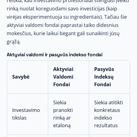
reiškia, kad investavimo profesionalai stengiasi įveikti
rinką nuolat koreguodami savo investicijas (kaip
virėjas eksperimentuoja su ingredientais). Tačiau šie
aktyviai valdomi fondai paprastai taiko didesnius
mokesčius, kurie laikui bėgant gali sunaikinti jūsų
grąžą.
Aktyviai valdomi ir pasyvūs indekso fondai
Aktyviai
Pasyvūs
Savybė
Valdomi
Indeksų
Fondai
Fondai
Siekia
Siekia atitikti
Investavimo
pranokti
konkretaus
tikslas
rinką ar
indekso
etaloną
rezultatus