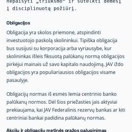
nepaisyti „triukšmo“ ir sutelkti dėmesį 
į disciplinuotą požiūrį.
Obligacijos
Obligacija yra skolos priemonė, atspindinti
investuotojo paskolą skolininkui. Tipiška obligacija
bus susijusi su korporacija arba vyriausybe, kur
skolininkas išleis fiksuotą palūkanų normą obligacijos
pirkėjui mainais už savo kapitalo naudojimą. JAV iždo
obligacijos yra populiariausios obligacijos visame
pasaulyje.
Obligacijų normas iš esmės lemia centrinio banko
palūkanų normos. Dėl šios priežasties jais aktyviai
prekiaujama, kai JAV Federalinis rezervų bankas ar kiti
centriniai bankai padidina palūkanų normas.
Akcijų ir obligacijų metinės grąžos palyginimas