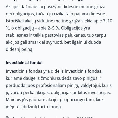
Akcijos dažniausiai pasižymi didesne metine grąža
nei obligacijos, tačiau jų rizika taip pat yra didesnė.
Istoriškai akcijų vidutinė metinė grąža siekia apie 7–10
%, o obligacijų – apie 2–5 %. Obligacijos yra
stabilesnės ir teikia pastovias palūkanas, tuo tarpu
akcijos gali smarkiai svyruoti, bet ilgainiui duoda
didesnį pelną.
Investiciniai fondai
Investicinis fondas yra didelis investicinis fondas,
kuriame daugelis žmonių sudeda savo pinigus ir
perduoda juos profesionaliam pinigų valdytojui, kuris
jų vardu perka akcijas, obligacijas ar kitas investicijas.
Mainais jūs gaunate akcijų, proporcingų tam, kiek
įdėjote į didžiulį turto fondą.