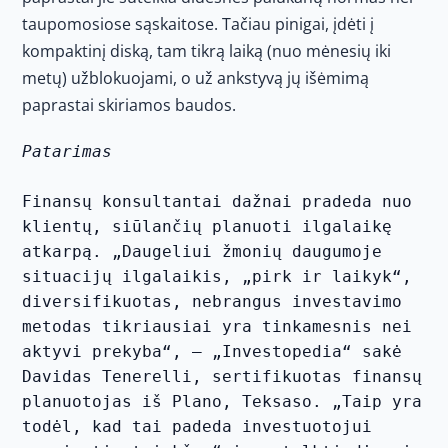
taupomosiose sąskaitose. Tačiau pinigai, įdėti į
kompaktinį diską, tam tikrą laiką (nuo mėnesių iki
metų) užblokuojami, o už ankstyvą jų išėmimą
paprastai skiriamos baudos.
Patarimas
Finansų konsultantai dažnai pradeda nuo 
klientų, siūlančių planuoti ilgalaikę 
atkarpą. „Daugeliui žmonių daugumoje 
situacijų ilgalaikis, „pirk ir laikyk“, 
diversifikuotas, nebrangus investavimo 
metodas tikriausiai yra tinkamesnis nei 
aktyvi prekyba“, – „Investopedia“ sakė 
Davidas Tenerelli, sertifikuotas finansų 
planuotojas iš Plano, Teksaso. „Taip yra 
todėl, kad tai padeda investuotojui 