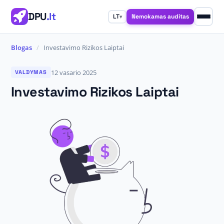
DPU
.lt
Nemokamas auditas
LT
▾
Blogas
/
Investavimo Rizikos Laiptai
12 vasario 2025
VALDYMAS
Investavimo Rizikos Laiptai