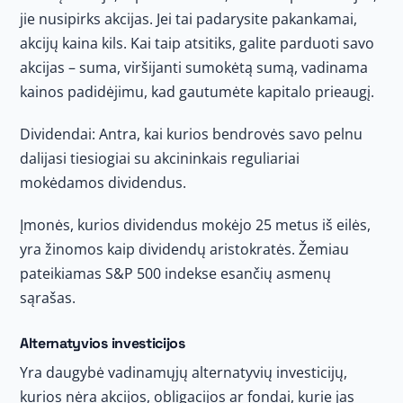
jie nusipirks akcijas. Jei tai padarysite pakankamai,
akcijų kaina kils. Kai taip atsitiks, galite parduoti savo
akcijas – suma, viršijanti sumokėtą sumą, vadinama
kainos padidėjimu, kad gautumėte kapitalo prieaugį.
Dividendai: Antra, kai kurios bendrovės savo pelnu
dalijasi tiesiogiai su akcininkais reguliariai
mokėdamos dividendus.
Įmonės, kurios dividendus mokėjo 25 metus iš eilės,
yra žinomos kaip dividendų aristokratės. Žemiau
pateikiamas S&P 500 indekse esančių asmenų
sąrašas.
Alternatyvios investicijos
Yra daugybė vadinamųjų alternatyvių investicijų,
kurios nėra akcijos, obligacijos ar fondai, kurie jas