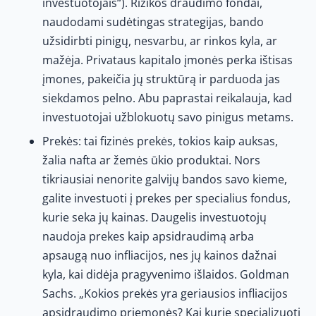
investuotojais“). Rizikos draudimo fondai,
naudodami sudėtingas strategijas, bando
užsidirbti pinigų, nesvarbu, ar rinkos kyla, ar
mažėja. Privataus kapitalo įmonės perka ištisas
įmones, pakeičia jų struktūrą ir parduoda jas
siekdamos pelno. Abu paprastai reikalauja, kad
investuotojai užblokuotų savo pinigus metams.
Prekės: tai fizinės prekės, tokios kaip auksas,
žalia nafta ar žemės ūkio produktai. Nors
tikriausiai nenorite galvijų bandos savo kieme,
galite investuoti į prekes per specialius fondus,
kurie seka jų kainas. Daugelis investuotojų
naudoja prekes kaip apsidraudimą arba
apsaugą nuo infliacijos, nes jų kainos dažnai
kyla, kai didėja pragyvenimo išlaidos. Goldman
Sachs. „Kokios prekės yra geriausios infliacijos
apsidraudimo priemonės? Kai kurie specializuoti