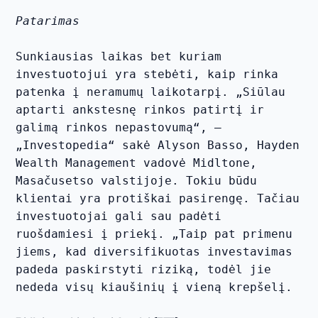
Patarimas
Sunkiausias laikas bet kuriam 
investuotojui yra stebėti, kaip rinka 
patenka į neramumų laikotarpį. „Siūlau 
aptarti ankstesnę rinkos patirtį ir 
galimą rinkos nepastovumą“, – 
„Investopedia“ sakė Alyson Basso, Hayden 
Wealth Management vadovė Midltone, 
Masačusetso valstijoje. Tokiu būdu 
klientai yra protiškai pasirengę. Tačiau 
investuotojai gali sau padėti 
ruošdamiesi į priekį. „Taip pat primenu 
jiems, kad diversifikuotas investavimas 
padeda paskirstyti riziką, todėl jie 
nededa visų kiaušinių į vieną krepšelį.