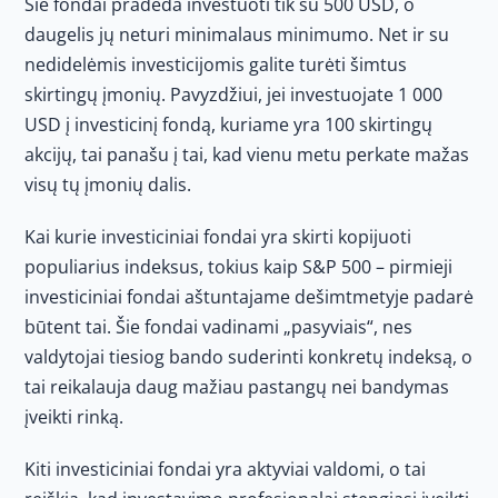
Šie fondai pradeda investuoti tik su 500 USD, o
daugelis jų neturi minimalaus minimumo. Net ir su
nedidelėmis investicijomis galite turėti šimtus
skirtingų įmonių. Pavyzdžiui, jei investuojate 1 000
USD į investicinį fondą, kuriame yra 100 skirtingų
akcijų, tai panašu į tai, kad vienu metu perkate mažas
visų tų įmonių dalis.
Kai kurie investiciniai fondai yra skirti kopijuoti
populiarius indeksus, tokius kaip S&P 500 – pirmieji
investiciniai fondai aštuntajame dešimtmetyje padarė
būtent tai. Šie fondai vadinami „pasyviais“, nes
valdytojai tiesiog bando suderinti konkretų indeksą, o
tai reikalauja daug mažiau pastangų nei bandymas
įveikti rinką.
Kiti investiciniai fondai yra aktyviai valdomi, o tai