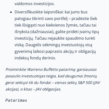
valdomos investicijos.
Diversifikuokite laipsniškai: kai jums bus
patogiau tikrinti savo portfelį – pradėsite šiek
tiek išsigąsti nuo kiekvienos žymės, tačiau tai
išnyksta (dažniausiai), galite pridėti įvairių tipų
investicijų. Tačiau nejaukite spaudimo turėti
viską. Daugelis sėkmingų investuotojų visą
gyvenimą laikosi paprasto akcijų ir obligacijų
indeksų fondų derinio.
Prisiminkite Warreno Buffetto patarimą: garsiausias
pasaulio investuotojas teigia, kad daugumai žmonių
gerai sektųsi tik du fondai – vienas sektų S&P 500 (JAV
akcijas), o kitas – JAV obligacijas.
Patarimas