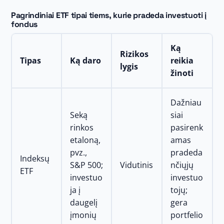
Pagrindiniai ETF tipai tiems, kurie pradeda investuoti į
fondus
Ką
Rizikos
Tipas
Ką daro
reikia
lygis
žinoti
Dažniau
Seką
siai
rinkos
pasirenk
etaloną,
amas
pvz.,
pradeda
Indeksų
S&P 500;
Vidutinis
nčiųjų
ETF
investuo
investuo
ja į
tojų;
daugelį
gera
įmonių
portfelio