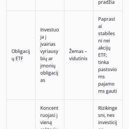
pradžia
Paprast
ai
Investuo
stabiles
ja į
ni nei
įvairias
akcijų
Obligacij
vyriausy
Žemas –
ETF;
ų ETF
bių ar
vidutinis
tinka
įmonių
pastovio
obligacij
ms
as
pajamo
ms gauti
Koncent
Rizikinge
ruojasi į
sni, nes
vieną
investicij