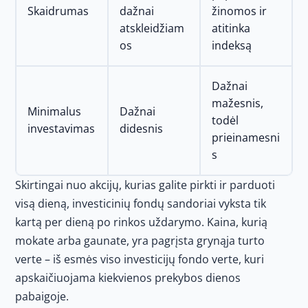
Skaidrumas
dažnai
žinomos ir
atskleidžiam
atitinka
os
indeksą
Dažnai
mažesnis,
Minimalus
Dažnai
todėl
investavimas
didesnis
prieinamesni
s
Skirtingai nuo akcijų, kurias galite pirkti ir parduoti
visą dieną, investicinių fondų sandoriai vyksta tik
kartą per dieną po rinkos uždarymo. Kaina, kurią
mokate arba gaunate, yra pagrįsta grynąja turto
verte – iš esmės viso investicijų fondo verte, kuri
apskaičiuojama kiekvienos prekybos dienos
pabaigoje.