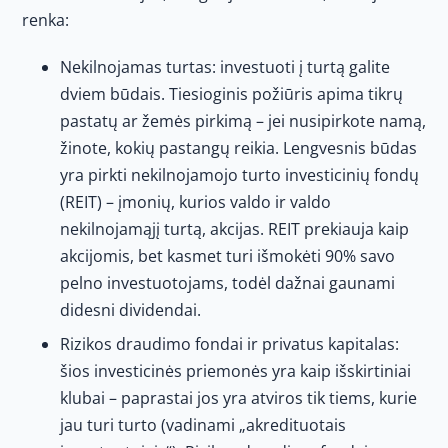
renka:
Nekilnojamas turtas: investuoti į turtą galite
dviem būdais. Tiesioginis požiūris apima tikrų
pastatų ar žemės pirkimą – jei nusipirkote namą,
žinote, kokių pastangų reikia. Lengvesnis būdas
yra pirkti nekilnojamojo turto investicinių fondų
(REIT) – įmonių, kurios valdo ir valdo
nekilnojamąjį turtą, akcijas. REIT prekiauja kaip
akcijomis, bet kasmet turi išmokėti 90% savo
pelno investuotojams, todėl dažnai gaunami
didesni dividendai.
Rizikos draudimo fondai ir privatus kapitalas:
šios investicinės priemonės yra kaip išskirtiniai
klubai – paprastai jos yra atviros tik tiems, kurie
jau turi turto (vadinami „akredituotais