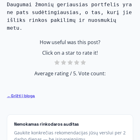
Daugumai žmonių geriausias portfelis yra 
ne pats sudėtingiausias, o tas, kurį jie 
išliks rinkos pakilimų ir nuosmukių 
metu.
How useful was this post?
Click on a star to rate it!
Average rating
/ 5. Vote count:
Grįžti į blogą
Nemokamas rinkodaros auditas
Gaukite konkrečias rekomendacijas jūsų verslui per 2
darbo dienas — be įsipareigojimų.