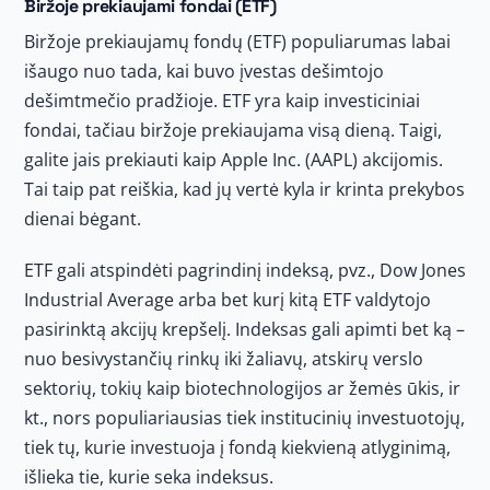
Biržoje prekiaujami fondai (ETF)
Biržoje prekiaujamų fondų (ETF) populiarumas labai
išaugo nuo tada, kai buvo įvestas dešimtojo
dešimtmečio pradžioje. ETF yra kaip investiciniai
fondai, tačiau biržoje prekiaujama visą dieną. Taigi,
galite jais prekiauti kaip Apple Inc. (AAPL) akcijomis.
Tai taip pat reiškia, kad jų vertė kyla ir krinta prekybos
dienai bėgant.
ETF gali atspindėti pagrindinį indeksą, pvz., Dow Jones
Industrial Average arba bet kurį kitą ETF valdytojo
pasirinktą akcijų krepšelį. Indeksas gali apimti bet ką –
nuo ​​besivystančių rinkų iki žaliavų, atskirų verslo
sektorių, tokių kaip biotechnologijos ar žemės ūkis, ir
kt., nors populiariausias tiek institucinių investuotojų,
tiek tų, kurie investuoja į fondą kiekvieną atlyginimą,
išlieka tie, kurie seka indeksus.