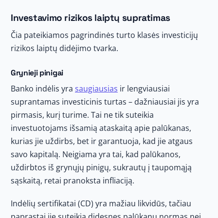
Investavimo rizikos laiptų supratimas
Čia pateikiamos pagrindinės turto klasės investicijų
rizikos laiptų didėjimo tvarka.
Grynieji pinigai
Banko indėlis yra
saugiausias
ir lengviausiai
suprantamas investicinis turtas – dažniausiai jis yra
pirmasis, kurį turime. Tai ne tik suteikia
investuotojams išsamią ataskaitą apie palūkanas,
kurias jie uždirbs, bet ir garantuoja, kad jie atgaus
savo kapitalą. Neigiama yra tai, kad palūkanos,
uždirbtos iš grynųjų pinigų, sukrautų į taupomąją
sąskaitą, retai pranoksta infliaciją.
Indėlių sertifikatai (CD) yra mažiau likvidūs, tačiau
paprastai jie suteikia didesnes palūkanų normas nei