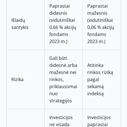
Paprastai
Paprastai
didesnis
mažesnis
Išlaidų
(vidutiniškai
(vidutiniškai
santykis
0,66 % akcijų
0,06 % akcijų
fondams
fondams
2023 m.)
2023 m.)
Gali būti
didesnė arba
Atitinka
mažesnė nei
rinkos riziką
Rizika
rinkos,
pagal
priklausomai
sekamą
nuo
indeksą
strategijos
Investicijos
Investicijos
ne visada
paprastai