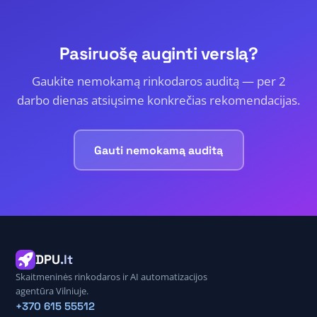
Pasiruošę auginti verslą?
Gaukite nemokamą rinkodaros auditą — per 2
darbo dienas atsiųsime konkrečias rekomendacijas.
Gauti nemokamą auditą
DPU
.lt
Skaitmeninės rinkodaros ir AI automatizacijos
agentūra Vilniuje.
+370 615 55512