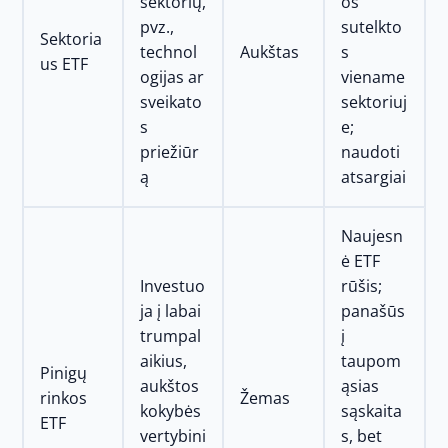
sektorių,
os
pvz.,
sutelkto
Sektoria
technol
Aukštas
s
us ETF
ogijas ar
viename
sveikato
sektoriuj
s
e;
priežiūr
naudoti
ą
atsargiai
Naujesn
ė ETF
Investuo
rūšis;
ja į labai
panašūs
trumpal
į
aikius,
taupom
Pinigų
aukštos
ąsias
rinkos
Žemas
kokybės
sąskaita
ETF
vertybini
s, bet