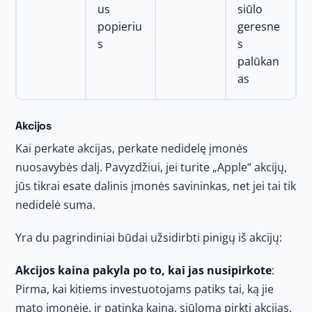
us
siūlo
popieriu
geresne
s
s
palūkan
as
Akcijos
Kai perkate akcijas, perkate nedidelę įmonės
nuosavybės dalį. Pavyzdžiui, jei turite „Apple“ akcijų,
jūs tikrai esate dalinis įmonės savininkas, net jei tai tik
nedidelė suma.
Yra du pagrindiniai būdai užsidirbti pinigų iš akcijų:
Akcijos kaina pakyla po to, kai jas nusipirkote
:
Pirma, kai kitiems investuotojams patiks tai, ką jie
mato įmonėje, ir patinka kaina, siūloma pirkti akcijas,