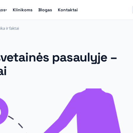
gos
Klinikoms
Blogas
Kontaktai
▾
ka ir faktai
svetainės pasaulyje –
ai