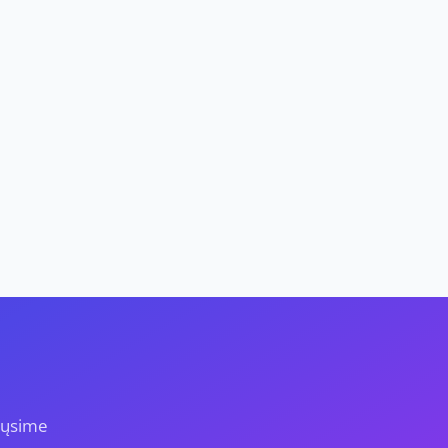
iųsime