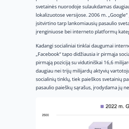
svetainės nuorodoje sulaukdamas daugiau n
lokalizuotose versijose. 2006 m. „Google“ 
įsitvirtino tarp lankomiausių pasaulio svet
įrenginiuose bei interneto platformų kate
Kadangi socialiniai tinklai daugumai intern
„Facebook“ tapo didžiausia ir pirmąja socia
pirmąją poziciją su vidutiniškai 16,6 mil
daugiau nei trijų milijardų aktyvių vartot
socialinių tinklų, tiek paieškos svetainių p
pasaulio paieškų sąrašus, įrodydama jų ne