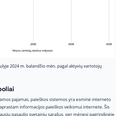
saulyje 2024 m. balandžio mėn. pagal aktyvių vartotojų
oliai
lamos pajamas, paieškos sistemos yra esminė interneto
paprastam informacijos paieškos veiksmui internete. Šis
iausių pasaulio svetainių sąrašus, per mėnesį pagrindinėje