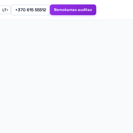
+370 615 55512
Nemokamas auditas
LT
▾