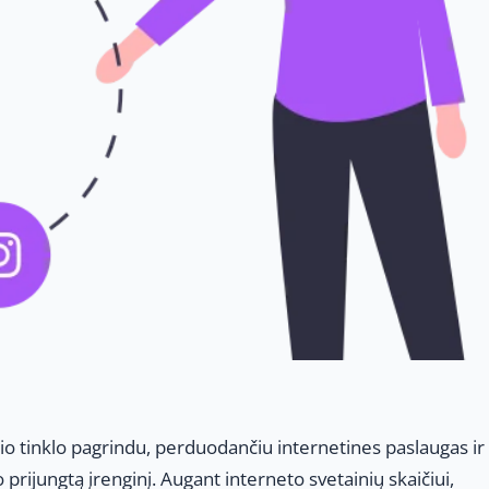
o tinklo pagrindu, perduodančiu internetines paslaugas ir
 prijungtą įrenginį. Augant interneto svetainių skaičiui,