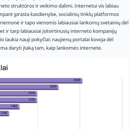
to struktūros ir veikimo dalimi. Internetui vis labiau
pant įprasta kasdienybe, socialinių tinklų platformos
priemonė ir tapo vienomis labiausiai lankomų svetainių dėl
t ir tarp labiausiai įsitvirtinusių interneto kompanijų
nio laukia nauji pokyčiai: naujienų portalai kovoja dėl
au ima daryti įtaką tam, kaip lankomės internete.