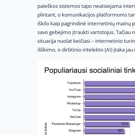
paieškos sistemos tapo neatsiejama interne
plintant, o komunikacijos platformoms tam
iškilo kaip pagrindinė internetinių mainų 
savo gebėjimo įtraukti vartotojus. Tačiau ne
situacija nuolat keičiasi – internetinio turi
išlikimo, o dirbtinio intelekto (AI) įtaka j