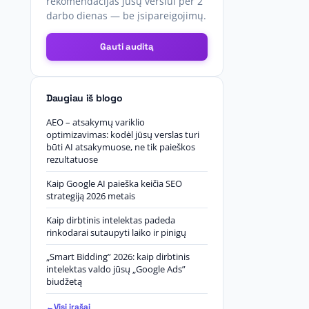
rekomendacijas jūsų verslui per 2
darbo dienas — be įsipareigojimų.
Gauti auditą
Daugiau iš blogo
AEO – atsakymų variklio
optimizavimas: kodėl jūsų verslas turi
būti AI atsakymuose, ne tik paieškos
rezultatuose
Kaip Google AI paieška keičia SEO
strategiją 2026 metais
Kaip dirbtinis intelektas padeda
rinkodarai sutaupyti laiko ir pinigų
„Smart Bidding” 2026: kaip dirbtinis
intelektas valdo jūsų „Google Ads”
biudžetą
Visi įrašai