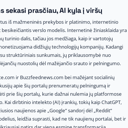
sekasi prasčiau, AI kyla į viršų
tus iš mažmeninės prekybos ir platinimo, internetinio
t besikeičiantis verslo modelis. Internetinė žiniasklaida yra
ų turinio dalis, tačiau jos medžiaga, kaip ir vartotojų
monetizuojama didžiųjų technologijų kompanijų. Kadangi
ia su struktūriniais sunkumais, jų priklausomybė nuo
dėjančių nuostolių dėl mažėjančio srauto ir pelningumo.
ice.com ir Buzzfeednews.com bei mažėjant socialinių
diskusijų apie šių portalų prenumeratų pelningumą ir
idėti prie šių portalų, kurie dažnai nulemia jų platformose
 Kai dirbtinio intelekto (AI) įrankių, tokių kaip ChatGPT,
džiusios naujienos apie „Google“ sandorį dėl „Reddit“
delius, leidžia suprasti, kad ne tik naujienų portalai, bet ir
tikriausiai patirs dar vieną esminę transformaciją.