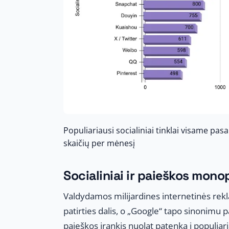
Populiariausi socialiniai tinklai visame pa
skaičių per mėnesį
Socialiniai ir paieškos monop
Valdydamos milijardines internetinės rek
patirties dalis, o „Google“ tapo sinonimu 
paieškos įrankis nuolat patenka į populiar