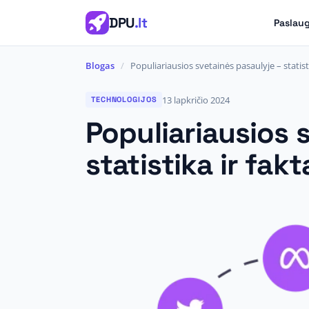
DPU
.lt
Paslau
Blogas
/
Populiariausios svetainės pasaulyje – statisti
13 lapkričio 2024
TECHNOLOGIJOS
Populiariausios 
statistika ir fakt