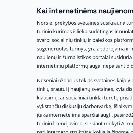
Kai internetinėms naujienoms 
Nors e. prekybos svetainės susikrauna tur
turinio kūrimas išlieka sudėtingas ir nuola
svarbi socialinių tinklų ir paieškos platform
sugeneruotas turinys, yra apdorojama ir 
naujienų ir žurnalistikos portalai susidur
internetinių platformų auga, nepaisant di
Neseniai uždarius tokias svetaines kaip V
tinklų srautui į naujienų svetaines, kyla 
klausimų, ar socialiniai tinklai turėtų pris
vykstančių diskusijų darbotvarkę, išlaikymo.
įtaka internete ima sparčiai augti, pasiro
turinio licencijavimo, siekiant mokyti AI mo
pati interneto struktūra, kokią ją žinome, 