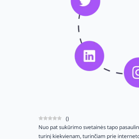
(
)
Nuo pat sukūrimo svetainės tapo pasaulini
turinį kiekvienam, turinčiam prie interneto