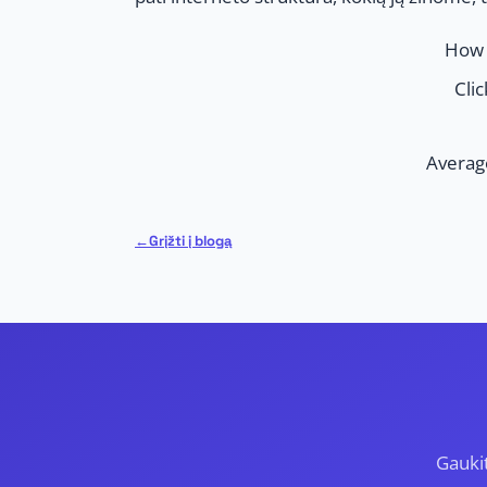
How 
Clic
Averag
Grįžti į blogą
Gauki