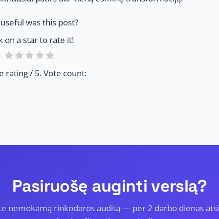
useful was this post?
k on a star to rate it!
e rating
/ 5. Vote count:
Pasiruošę auginti verslą?
te nemokamą rinkodaros auditą — per 2 darbo dienas ats