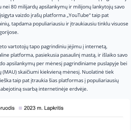
ei 80 milijardų apsilankymų ir milijonų lankytojų savo
įsigyta vaizdo įrašų platforma „YouTube“ taip pat
ainių, tapdama populiariausiu ir įtraukiausiu tinklu visuose
gorijose.
eto vartotojų tapo pagrindiniu įėjimu į internetą,
line platforma, pasiekusia pasaulinį mastą, ir išlaiko savo
ijardo apsilankymų per mėnesį pagrindiniame puslapyje bei
ojų (MAU) skaičiumi kiekvieną mėnesį. Nuolatinė tiek
aieška taip pat įtraukia šias platformas į populiariausių
abejotiną svarbą internetinėje erdvėje.