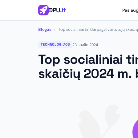
DPU
.lt
Paslau
Blogas
/
Top socialiniai tinklai pagal vartotojų skaič
23 spalio 2024
TECHNOLOGIJOS
Top socialiniai t
skaičių 2024 m. 