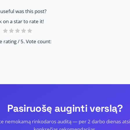
useful was this post?
k on a star to rate it!
e rating
/ 5. Vote count:
Pasiruošę auginti verslą?
te nemokamą rinkodaros auditą — per 2 darbo dienas ats
konkrečias rekomendacijas.