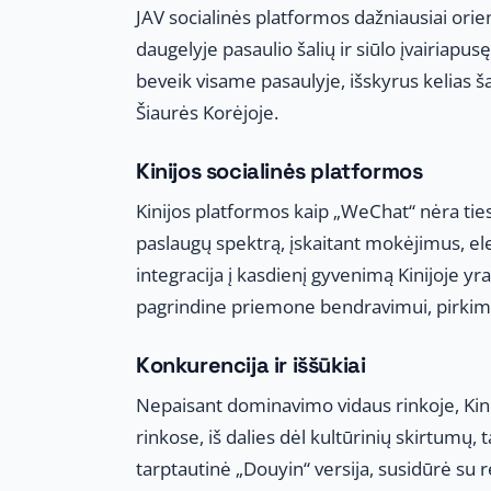
JAV socialinės platformos dažniausiai orien
daugelyje pasaulio šalių ir siūlo įvairiapus
beveik visame pasaulyje, išskyrus kelias šal
Šiaurės Korėjoje.
Kinijos socialinės platformos
Kinijos platformos kaip „WeChat“ nėra ties
paslaugų spektrą, įskaitant mokėjimus, el
integracija į kasdienį gyvenimą Kinijoje yr
pagrindine priemone bendravimui, pirkim
Konkurencija ir iššūkiai
Nepaisant dominavimo vidaus rinkoje, Kini
rinkose, iš dalies dėl kultūrinių skirtumų, 
tarptautinė „Douyin“ versija, susidūrė su re