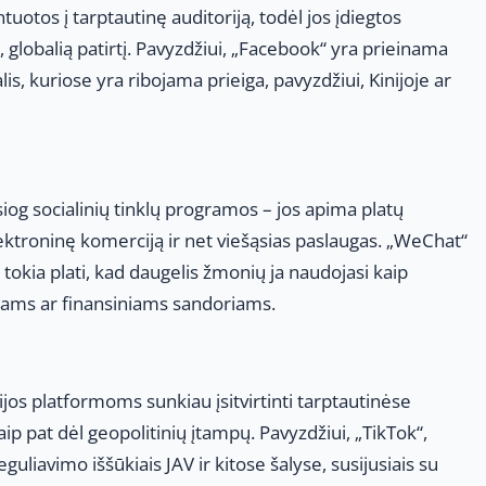
tuotos į tarptautinę auditoriją, todėl jos įdiegtos
ę, globalią patirtį. Pavyzdžiui, „Facebook“ yra prieinama
is, kuriose yra ribojama prieiga, pavyzdžiui, Kinijoje ar
iog socialinių tinklų programos – jos apima platų
ektroninę komerciją ir net viešąsias paslaugas. „WeChat“
a tokia plati, kad daugelis žmonių ja naudojasi kaip
ams ar finansiniams sandoriams.
jos platformoms sunkiau įsitvirtinti tarptautinėse
taip pat dėl geopolitinių įtampų. Pavyzdžiui, „TikTok“,
guliavimo iššūkiais JAV ir kitose šalyse, susijusiais su