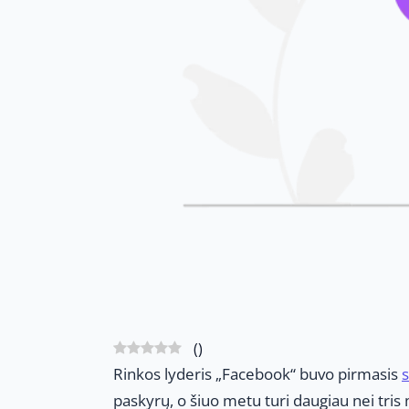
(
)
Rinkos lyderis „Facebook“ buvo pirmasis
s
paskyrų, o šiuo metu turi daugiau nei tris