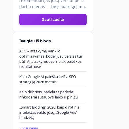
rekomendacijas jūsų verslui per 2
darbo dienas — be įsipareigojimų.
Gauti auditą
Daugiau iš blogo
AEO – atsakymų variklio
optimizavimas: kodėl jūsų verslas turi
būti AI atsakymuose, ne tik paieškos
rezultatuose
Kaip Google AI paieška keičia SEO
strategiją 2026 metais
Kaip dirbtinis intelektas padeda
rinkodarai sutaupyti laiko ir pinigų
„Smart Bidding” 2026: kaip dirbtinis
intelektas valdo jūsų „Google Ads”
biudžetą
Visi įrašai