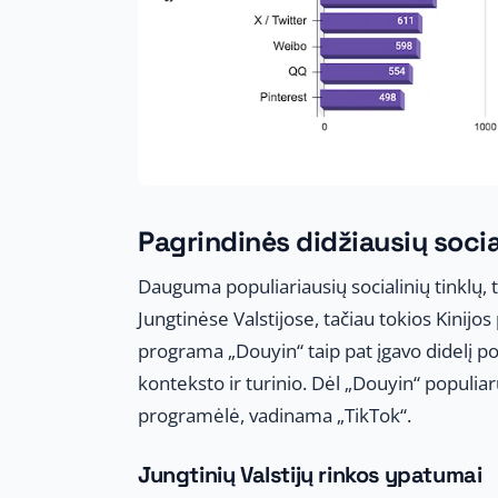
Pagrindinės didžiausių socia
Dauguma populiariausių socialinių tinklų, t
Jungtinėse Valstijose, tačiau tokios Kinijo
programa „Douyin“ taip pat įgavo didelį p
konteksto ir turinio. Dėl „Douyin“ populia
programėlė, vadinama „TikTok“.
Jungtinių Valstijų rinkos ypatumai