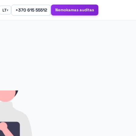
+370 615 55512
Nemokamas auditas
LT
▾