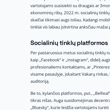
vartotojams susisiekti su draugais ar žmo
ekonominių ribų. 2022 m. socialinių tinklų 
skaičiai tikimasi augs toliau. Kadangi mobil
tinklai vis labiau įsitvirtina anksčiau maža
Socialinių tinklų platformos
Per pastaruosius metus socialinių tinklų na
kaip „Facebook“ ir „Instagram“, didelį augi
profesionaliems kontaktams, ar „Pinterest“,
visame pasaulyje, įskaitant Vakarų rinkas,
auditoriją.
Be to, kylančios platformos, pvz., „BeReal
tikras nišas. Auga susidomėjimas decentrali
„Bluesky“, kurie leidžia vartotojams turėt