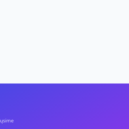
iųsime