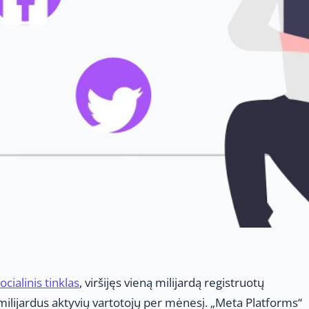
ocialinis tinklas
, viršijęs vieną milijardą registruotų
 milijardus aktyvių vartotojų per mėnesį. „Meta Platforms“