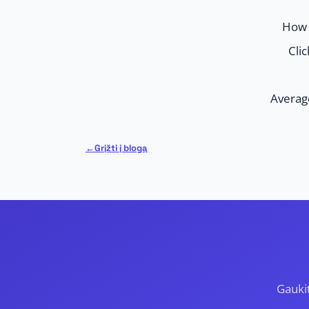
How 
Clic
Averag
Grįžti į blogą
Gauki