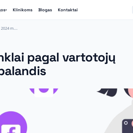
gos
Klinikoms
Blogas
Kontaktai
▾
ių 2024 m.…
inklai pagal vartotojų
balandis