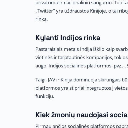
privatumu ir nacionaliniu saugumu. Tuo ta
„Twitter“ yra uždraustos Kinijoje, o tai rib
rinką.
Kylanti Indijos rinka
Pastaraisiais metais Indija iškilo kaip svar
vietinės ir tarptautinės kompanijos, tokio
augo. Indijos socialinės platformos, pvz., 
Taigi, JAV ir Kinija dominuoja skirtingais 
platformos yra stipriai integruotos į vie
funkcijų.
Kiek žmonių naudojasi sociali
Pirmaujančios socialinės platformos papras