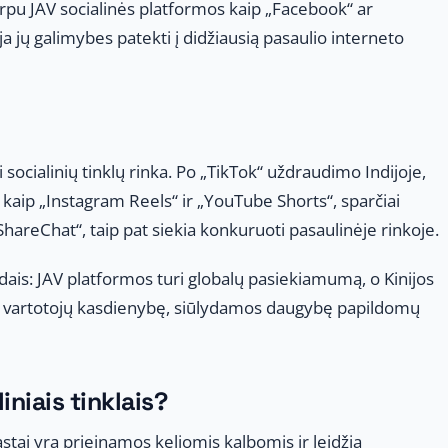
rpu JAV socialinės platformos kaip „Facebook“ ar
oja jų galimybes patekti į didžiausią pasaulio interneto
bi socialinių tinklų rinka. Po „TikTok“ uždraudimo Indijoje,
s kaip „Instagram Reels“ ir „YouTube Shorts“, sparčiai
„ShareChat“, taip pat siekia konkuruoti pasaulinėje rinkoje.
būdais: JAV platformos turi globalų pasiekiamumą, o Kinijos
tos vartotojų kasdienybę, siūlydamos daugybę papildomų
niais tinklais?
tai yra prieinamos keliomis kalbomis ir leidžia