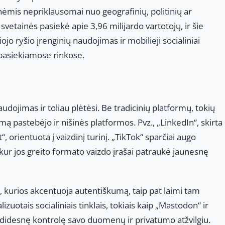
nėmis nepriklausomai nuo geografinių, politinių ar
svetainės pasiekė apie 3,96 milijardo vartotojų, ir šie
iojo ryšio įrenginių naudojimas ir mobilieji socialiniai
i pasiekiamose rinkose.
udojimas ir toliau plėtėsi. Be tradicinių platformų, tokių
mą pastebėjo ir nišinės platformos. Pvz., „LinkedIn“, skirta
 orientuota į vaizdinį turinį. „TikTok“ sparčiai augo
 kur jos greito formato vaizdo įrašai patraukė jaunesnę
“, kurios akcentuoja autentiškumą, taip pat laimi tam
zuotais socialiniais tinklais, tokiais kaip „Mastodon“ ir
i didesnę kontrolę savo duomenų ir privatumo atžvilgiu.