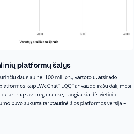
linių platformų šalys
urinčių daugiau nei 100 milijonų vartotojų, atsirado
s platformos kaip „WeChat“, „QQ“ ar vaizdo įrašų dalijimosi
opuliarumą savo regionuose, daugiausia dėl vietinio
rumo buvo sukurta tarptautinė šios platformos versija –