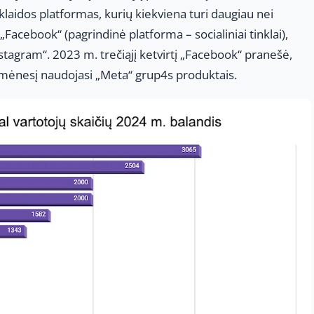
sklaidos platformas, kurių kiekviena turi daugiau nei
„Facebook“ (pagrindinė platforma – socialiniai tinklai),
agram“. 2023 m. trečiąjį ketvirtį „Facebook“ pranešė,
 mėnesį naudojasi „Meta“ grup4s produktais.