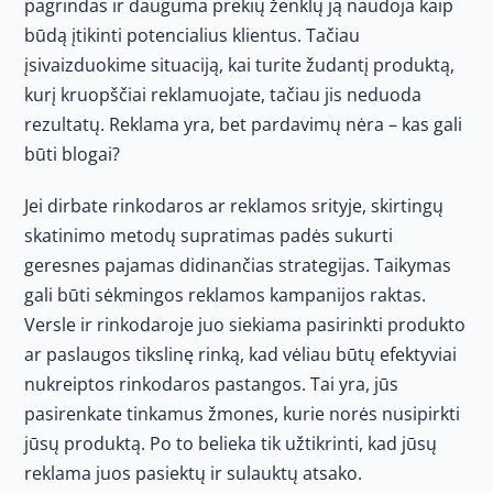
pagrindas ir dauguma prekių ženklų ją naudoja kaip
būdą įtikinti potencialius klientus. Tačiau
įsivaizduokime situaciją, kai turite žudantį produktą,
kurį kruopščiai reklamuojate, tačiau jis neduoda
rezultatų. Reklama yra, bet pardavimų nėra – kas gali
būti blogai?
Jei dirbate rinkodaros ar reklamos srityje, skirtingų
skatinimo metodų supratimas padės sukurti
geresnes pajamas didinančias strategijas. Taikymas
gali būti sėkmingos reklamos kampanijos raktas.
Versle ir rinkodaroje juo siekiama pasirinkti produkto
ar paslaugos tikslinę rinką, kad vėliau būtų efektyviai
nukreiptos rinkodaros pastangos. Tai yra, jūs
pasirenkate tinkamus žmones, kurie norės nusipirkti
jūsų produktą. Po to belieka tik užtikrinti, kad jūsų
reklama juos pasiektų ir sulauktų atsako.