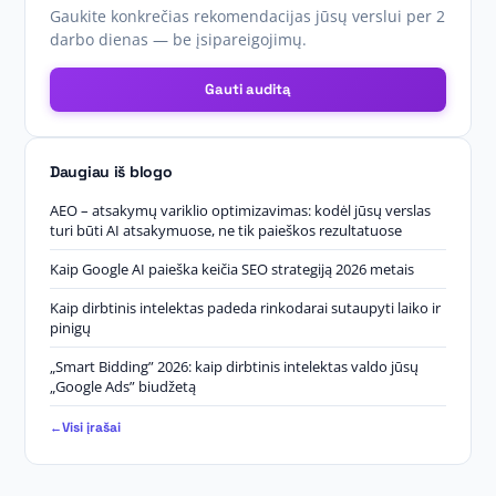
Gaukite konkrečias rekomendacijas jūsų verslui per 2
darbo dienas — be įsipareigojimų.
Gauti auditą
Daugiau iš blogo
AEO – atsakymų variklio optimizavimas: kodėl jūsų verslas
turi būti AI atsakymuose, ne tik paieškos rezultatuose
Kaip Google AI paieška keičia SEO strategiją 2026 metais
Kaip dirbtinis intelektas padeda rinkodarai sutaupyti laiko ir
pinigų
„Smart Bidding” 2026: kaip dirbtinis intelektas valdo jūsų
„Google Ads” biudžetą
Visi įrašai