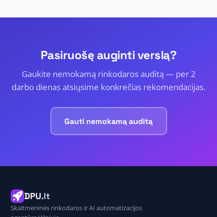
Pasiruošę auginti verslą?
Gaukite nemokamą rinkodaros auditą — per 2
darbo dienas atsiųsime konkrečias rekomendacijas.
Gauti nemokamą auditą
DPU
.lt
Skaitmeninės rinkodaros ir AI automatizacijos