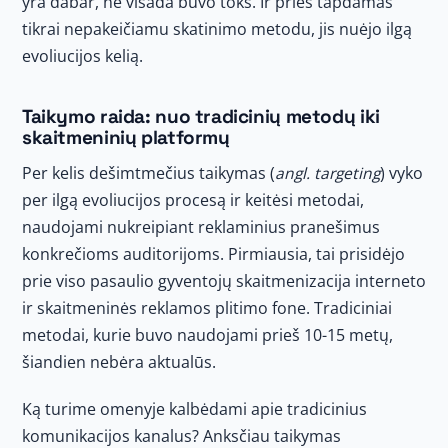
yra dabar, ne visada buvo toks. Ir prieš tapdamas
tikrai nepakeičiamu skatinimo metodu, jis nuėjo ilgą
evoliucijos kelią.
Taikymo raida: nuo tradicinių metodų iki
skaitmeninių platformų
Per kelis dešimtmečius taikymas (
angl. targeting
) vyko
per ilgą evoliucijos procesą ir keitėsi metodai,
naudojami nukreipiant reklaminius pranešimus
konkrečioms auditorijoms. Pirmiausia, tai prisidėjo
prie viso pasaulio gyventojų skaitmenizacija interneto
ir skaitmeninės reklamos plitimo fone. Tradiciniai
metodai, kurie buvo naudojami prieš 10-15 metų,
šiandien nebėra aktualūs.
Ką turime omenyje kalbėdami apie tradicinius
komunikacijos kanalus? Anksčiau taikymas