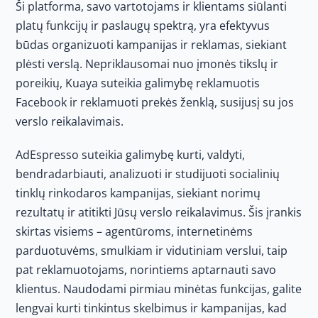
Ši platforma, savo vartotojams ir klientams siūlanti
platų funkcijų ir paslaugų spektrą, yra efektyvus
būdas organizuoti kampanijas ir reklamas, siekiant
plėsti verslą. Nepriklausomai nuo įmonės tikslų ir
poreikių, Kuaya suteikia galimybę reklamuotis
Facebook ir reklamuoti prekės ženklą, susijusį su jos
verslo reikalavimais.
AdEspresso suteikia galimybę kurti, valdyti,
bendradarbiauti, analizuoti ir studijuoti socialinių
tinklų rinkodaros kampanijas, siekiant norimų
rezultatų ir atitikti Jūsų verslo reikalavimus. Šis įrankis
skirtas visiems – agentūroms, internetinėms
parduotuvėms, smulkiam ir vidutiniam verslui, taip
pat reklamuotojams, norintiems aptarnauti savo
klientus. Naudodami pirmiau minėtas funkcijas, galite
lengvai kurti tinkintus skelbimus ir kampanijas, kad