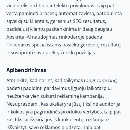
vienintelis dirbtinio intelekto privalumas. Taip pat
verta paminėti procesų automatizavimą, patobulintą
sąveiką su klientais, geresnius SEO rezultatus,
padidėjusį klientų pasitenkinimą ir daug daugiau.
Apskritai AI naudojimas rinkodaroje padeda
rinkodaros specialistams pasiekti geresnių rezultatų
ir sustiprinti savo prekių ženklų pozicijas.
Apibendrinimas
Atminkite, kad norint, kad taikymas (
angl. targeting
)
padėtų padidinti pardavimus ilguoju laikotarpiu,
neužtenka vien sukurti reklaminę kampaniją.
Nesuprasdami, kas tiksliai yra jūsų tikslinė auditorija
ir kokios yra pagrindinės produkto vertybės, taip pat
kas tiksliai išskiria jus iš konkurentų, rizikuojate
iššvaistyti savo reklamos biudžetą. Taip pat