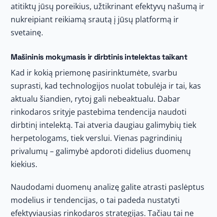
atitiktų jūsų poreikius, užtikrinant efektyvų našumą ir
nukreipiant reikiamą srautą į jūsų platformą ir
svetainę.
Mašininis mokymasis ir dirbtinis intelektas taikant
Kad ir kokią priemonę pasirinktumėte, svarbu
suprasti, kad technologijos nuolat tobulėja ir tai, kas
aktualu šiandien, rytoj gali nebeaktualu. Dabar
rinkodaros srityje pastebima tendencija naudoti
dirbtinį intelektą. Tai atveria daugiau galimybių tiek
herpetologams, tiek verslui. Vienas pagrindinių
privalumų – galimybė apdoroti didelius duomenų
kiekius.
Naudodami duomenų analizę galite atrasti paslėptus
modelius ir tendencijas, o tai padeda nustatyti
efektyviausias rinkodaros strategijas. Tačiau tai ne