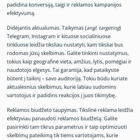
padidina konversiją, taigi ir reklamos kampanijos
efektyvumą.
Didėjantis aktualumas. Taikymas (
angl. targeting
)
Telegram, Instagram ir kituose socialiniuose
tinkluose leidžia tiksliau nustatyti, kam tiksliai bus
rodomas jūsų skelbimas. Galite tinkinti nustatymus,
tokius kaip geografinė vieta, amžius, lytis, pomėgiai ir
naudotojo elgesys. Tai garantija, kad pataikysite
būtent į taikinį – savo auditoriją. Tokiu būdu kuriate
aktualesnius skelbimus, kurie labiau sudomins
vartotojus ir padidins reakcijos į juos tikimybę.
Reklamos biudžeto taupymas. Tikslinė reklama leidžia
efektyviau panaudoti reklamos biudžetą. Galite
pasirinkti tam tikrus parametrus ir taip optimizuoti
skelbimų pateikimą tik tiems vartotojams, kurie