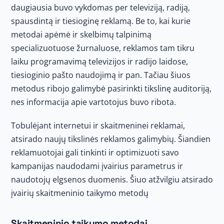
daugiausia buvo vykdomas per televiziją, radiją,
spausdintą ir tiesioginę reklamą. Be to, kai kurie
metodai apėmė ir skelbimų talpinimą
specializuotuose žurnaluose, reklamos tam tikru
laiku programavimą televizijos ir radijo laidose,
tiesioginio pašto naudojimą ir pan. Tačiau šiuos
metodus ribojo galimybė pasirinkti tikslinę auditoriją,
nes informacija apie vartotojus buvo ribota.
Tobulėjant internetui ir skaitmeninei reklamai,
atsirado naujų tikslinės reklamos galimybių. Šiandien
reklamuotojai gali tinkinti ir optimizuoti savo
kampanijas naudodami įvairius parametrus ir
naudotojų elgsenos duomenis. Šiuo atžvilgiu atsirado
įvairių skaitmeninio taikymo metodų
Skaitmeninio taikymo metodai