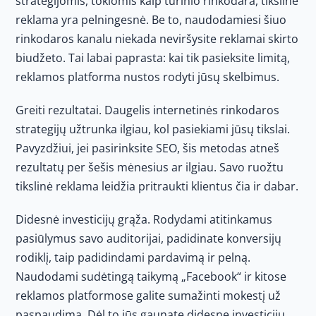
strategijomis, tokiomis kaip turinio rinkodara, tikslinė
reklama yra pelningesnė. Be to, naudodamiesi šiuo
rinkodaros kanalu niekada neviršysite reklamai skirto
biudžeto. Tai labai paprasta: kai tik pasieksite limitą,
reklamos platforma nustos rodyti jūsų skelbimus.
Greiti rezultatai. Daugelis internetinės rinkodaros
strategijų užtrunka ilgiau, kol pasiekiami jūsų tikslai.
Pavyzdžiui, jei pasirinksite SEO, šis metodas atneš
rezultatų per šešis mėnesius ar ilgiau. Savo ruožtu
tikslinė reklama leidžia pritraukti klientus čia ir dabar.
Didesnė investicijų grąža. Rodydami atitinkamus
pasiūlymus savo auditorijai, padidinate konversijų
rodiklį, taip padidindami pardavimą ir pelną.
Naudodami sudėtingą taikymą „Facebook“ ir kitose
reklamos platformose galite sumažinti mokestį už
paspaudimą. Dėl to jūs gaunate didesnę investicijų