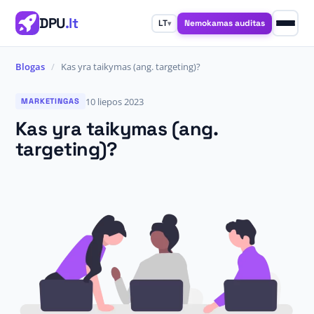
DPU
.lt
Nemokamas auditas
LT
▾
Blogas
/
Kas yra taikymas (ang. targeting)?
10 liepos 2023
MARKETINGAS
Kas yra taikymas (ang.
targeting)?