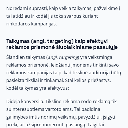
Norėdami suprasti, kaip veikia taikymas, pažvelkime į
tai atidžiau ir kodėl jis toks svarbus kuriant
rinkodaros kampanijas.
Taikymas (
angl. targeting
) kaip efektyvi
reklamos priemonė šiuolaikiniame pasaulyje
Šiandien taikymas (
angl. targeting
) yra veiksminga
reklamos priemonė, leidžianti įmonėms tinkinti savo
reklamos kampanijas taip, kad tikslinė auditorija būtų
pasiekta tiksliai ir tinkamai. Štai kelios priežastys,
kodėl taikymas yra efektyvus:
Didėja konversija. Tikslinė reklama rodo reklamą tik
suinteresuotiems vartotojams. Tai padidina
galimybes imtis norimų veiksmų, pavyzdžiui, įsigyti
prekę ar užsiprenumeruoti paslaugą. Taigi tai