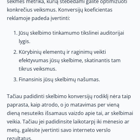
sėkmės metrika, kurią stebėdami galite optimizuoti
konkrečius veiksmus. Konversijų koeficientas
reklamoje padeda įvertinti:
Jūsų skelbimo tinkamumo tikslinei auditorijai
lygis.
Kūrybinių elementų ir raginimų veikti
efektyvumas jūsų skelbime, skatinantis tam
tikrus veiksmus.
Finansinis jūsų skelbimų našumas.
Tačiau padidinti skelbimo konversijų rodiklį nėra taip
paprasta, kaip atrodo, o jo matavimas per vieną
dieną nesuteiks išsamaus vaizdo apie tai, ar skelbimai
veikia. Tačiau jei padidinsite laikotarpį iki mėnesio ar
metų, galėsite įvertinti savo interneto verslo
rezultatus.