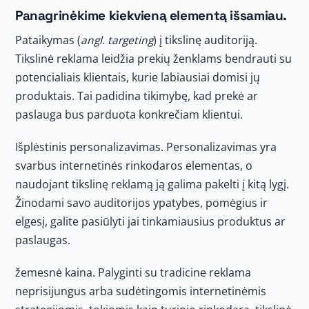
Panagrinėkime kiekvieną elementą išsamiau.
Pataikymas (
angl. targeting
) į tikslinę auditoriją.
Tikslinė reklama leidžia prekių ženklams bendrauti su
potencialiais klientais, kurie labiausiai domisi jų
produktais. Tai padidina tikimybę, kad prekė ar
paslauga bus parduota konkrečiam klientui.
Išplėstinis personalizavimas. Personalizavimas yra
svarbus internetinės rinkodaros elementas, o
naudojant tikslinę reklamą ją galima pakelti į kitą lygį.
Žinodami savo auditorijos ypatybes, pomėgius ir
elgesį, galite pasiūlyti jai tinkamiausius produktus ar
paslaugas.
žemesnė kaina. Palyginti su tradicine reklama
neprisijungus arba sudėtingomis internetinėmis