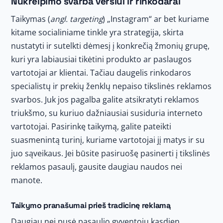
Nukreipimo svarba verslui ir rinkodarai
Taikymas (
angl. targeting
) „Instagram“ ar bet kuriame
kitame socialiniame tinkle yra strategija, skirta
nustatyti ir sutelkti dėmesį į konkrečią žmonių grupę,
kuri yra labiausiai tikėtini produkto ar paslaugos
vartotojai ar klientai. Tačiau daugelis rinkodaros
specialistų ir prekių ženklų nepaiso tikslinės reklamos
svarbos. Juk jos pagalba galite atsikratyti reklamos
triukšmo, su kuriuo dažniausiai susiduria interneto
vartotojai. Pasirinkę taikymą, galite pateikti
suasmenintą turinį, kuriame vartotojai jį matys ir su
juo sąveikaus. Jei būsite pasiruošę pasinerti į tikslinės
reklamos pasaulį, gausite daugiau naudos nei
manote.
Taikymo pranašumai prieš tradicinę reklamą
Daugiau nei pusė pasaulio gyventojų kasdien