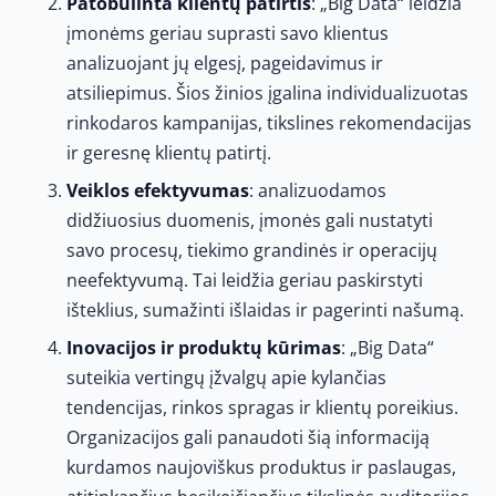
Patobulinta klientų patirtis
: „Big Data“ leidžia
įmonėms geriau suprasti savo klientus
analizuojant jų elgesį, pageidavimus ir
atsiliepimus. Šios žinios įgalina individualizuotas
rinkodaros kampanijas, tikslines rekomendacijas
ir geresnę klientų patirtį.
Veiklos efektyvumas
: analizuodamos
didžiuosius duomenis, įmonės gali nustatyti
savo procesų, tiekimo grandinės ir operacijų
neefektyvumą. Tai leidžia geriau paskirstyti
išteklius, sumažinti išlaidas ir pagerinti našumą.
Inovacijos ir produktų kūrimas
: „Big Data“
suteikia vertingų įžvalgų apie kylančias
tendencijas, rinkos spragas ir klientų poreikius.
Organizacijos gali panaudoti šią informaciją
kurdamos naujoviškus produktus ir paslaugas,