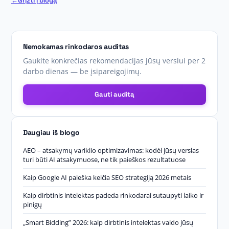
Grįžti į blogą
Nemokamas rinkodaros auditas
Gaukite konkrečias rekomendacijas jūsų verslui per 2
darbo dienas — be įsipareigojimų.
Gauti auditą
Daugiau iš blogo
AEO – atsakymų variklio optimizavimas: kodėl jūsų verslas
turi būti AI atsakymuose, ne tik paieškos rezultatuose
Kaip Google AI paieška keičia SEO strategiją 2026 metais
Kaip dirbtinis intelektas padeda rinkodarai sutaupyti laiko ir
pinigų
„Smart Bidding” 2026: kaip dirbtinis intelektas valdo jūsų