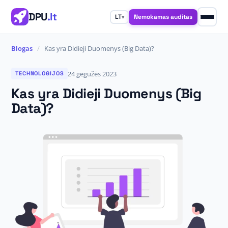
DPU
.lt
Nemokamas auditas
LT
▾
Blogas
/
Kas yra Didieji Duomenys (Big Data)?
24 gegužės 2023
TECHNOLOGIJOS
Kas yra Didieji Duomenys (Big
Data)?