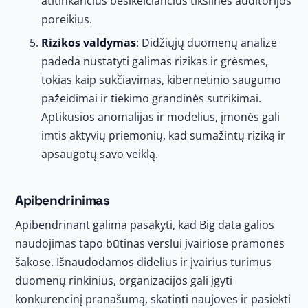
atitinkančius besikeičiančius tikslinės auditorijos
poreikius.
Rizikos valdymas
: Didžiųjų duomenų analizė
padeda nustatyti galimas rizikas ir grėsmes,
tokias kaip sukčiavimas, kibernetinio saugumo
pažeidimai ir tiekimo grandinės sutrikimai.
Aptikusios anomalijas ir modelius, įmonės gali
imtis aktyvių priemonių, kad sumažintų riziką ir
apsaugotų savo veiklą.
Apibendrinimas
Apibendrinant galima pasakyti, kad Big data galios
naudojimas tapo būtinas verslui įvairiose pramonės
šakose. Išnaudodamos didelius ir įvairius turimus
duomenų rinkinius, organizacijos gali įgyti
konkurencinį pranašumą, skatinti naujoves ir pasiekti