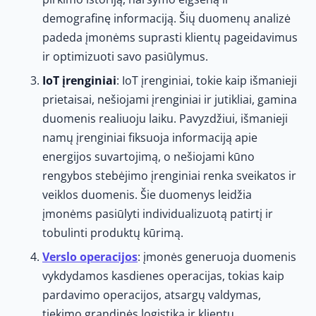
demografinę informaciją. Šių duomenų analizė
padeda įmonėms suprasti klientų pageidavimus
ir optimizuoti savo pasiūlymus.
IoT įrenginiai
: IoT įrenginiai, tokie kaip išmanieji
prietaisai, nešiojami įrenginiai ir jutikliai, gamina
duomenis realiuoju laiku. Pavyzdžiui, išmanieji
namų įrenginiai fiksuoja informaciją apie
energijos suvartojimą, o nešiojami kūno
rengybos stebėjimo įrenginiai renka sveikatos ir
veiklos duomenis. Šie duomenys leidžia
įmonėms pasiūlyti individualizuotą patirtį ir
tobulinti produktų kūrimą.
Verslo operacijos
: įmonės generuoja duomenis
vykdydamos kasdienes operacijas, tokias kaip
pardavimo operacijos, atsargų valdymas,
tiekimo grandinės logistika ir klientų