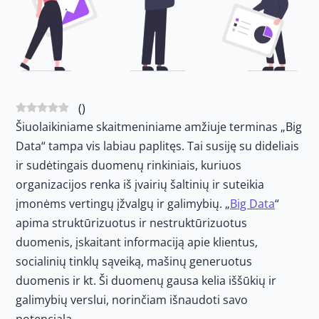
(
)
Šiuolaikiniame skaitmeniniame amžiuje terminas „Big
Data“ tampa vis labiau paplitęs. Tai susiję su dideliais
ir sudėtingais duomenų rinkiniais, kuriuos
organizacijos renka iš įvairių šaltinių ir suteikia
įmonėms vertingų įžvalgų ir galimybių. „
Big Data
“
apima struktūrizuotus ir nestruktūrizuotus
duomenis, įskaitant informaciją apie klientus,
socialinių tinklų sąveiką, mašinų generuotus
duomenis ir kt. Ši duomenų gausa kelia iššūkių ir
galimybių verslui, norinčiam išnaudoti savo
potencialą.