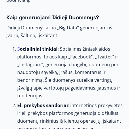
Kaip generuojami Didieji Duomenys?
Didieji Duomenys arba „Big Data“ generuojami iš
įvairių šaltinių, įskaitant:
S
ocialiniai tinklai
: Socialinės žiniasklaidos
platformos, tokios kaip „Facebook“, „Twitter“ ir
„Instagram“, generuoja daugybę duomenų per
naudotojų sąveiką, įrašus, komentarus ir
bendrinimą. Šie duomenys suteikia vertingų
įžvalgų apie vartotojų pageidavimus, jausmus ir
tendencijas.
El. prekybos sandoriai
: internetinės prekyvietės
ir el. prekybos platformos generuoja didžiulius
duomenų rinkinius iš klientų operacijų, įskaitant
pirkimo istoriją, naršymo elgseną ir