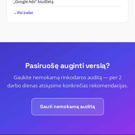
„Google Ads” biudžetą
Visi įrašai
Pasiruošę auginti verslą?
Gaukite nemokamą rinkodaros auditą — per 2
darbo dienas atsiųsime konkrečias rekomendacijas.
Gauti nemokamą auditą