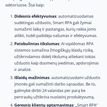
sektoriuose. Štai kaip:
Didesnis efektyvumas
: automatizuodamas
sudėtingas užduotis, Smart RPA gali žymiai
sumažinti laiką ir pastangas, kurių reikia joms
atlikti, todėl padidėja našumas ir efektyvumas.
Patobulintas tikslumas
: AI vqaldomas RPA
sistemos sumažina žmogiškųjų klaidų riziką,
užtikrindamos didelį tikslumą atliekant tokias
užduotis kaip duomenų įvedimas, apdorojimas
ir analizė.
Išlaidų mažinimas
: automatizuodami užduotis
įmonės gali sumažinti darbo sąnaudas. Be to,
galimybė dirbti 24 valandas per parą be
pertraukų užtikrina nuolatinį produktyvumą.
Geresnis klientų aptarnavimas
: „Smart RPA“