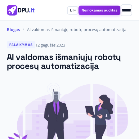
DPU
.lt
Nemokamas auditas
LT
▾
Blogas
/
AI valdomas išmaniųjų robotų procesų automatizacija
12 gegužės 2023
PALAIKYMAS
AI valdomas išmaniųjų robotų
procesų automatizacija