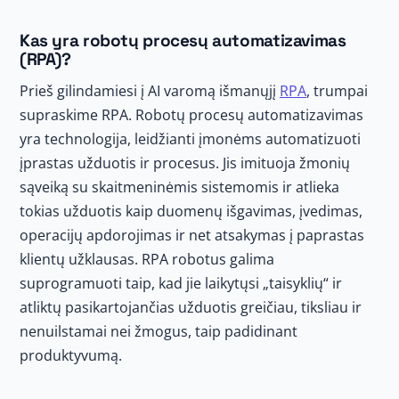
Kas yra robotų procesų automatizavimas
(RPA)?
Prieš gilindamiesi į AI varomą išmanųjį
RPA
, trumpai
supraskime RPA. Robotų procesų automatizavimas
yra technologija, leidžianti įmonėms automatizuoti
įprastas užduotis ir procesus. Jis imituoja žmonių
sąveiką su skaitmeninėmis sistemomis ir atlieka
tokias užduotis kaip duomenų išgavimas, įvedimas,
operacijų apdorojimas ir net atsakymas į paprastas
klientų užklausas. RPA robotus galima
suprogramuoti taip, kad jie laikytųsi „taisyklių“ ir
atliktų pasikartojančias užduotis greičiau, tiksliau ir
nenuilstamai nei žmogus, taip padidinant
produktyvumą.