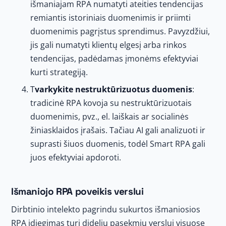
išmaniajam RPA numatyti ateities tendencijas
remiantis istoriniais duomenimis ir priimti
duomenimis pagrįstus sprendimus. Pavyzdžiui,
jis gali numatyti klientų elgesį arba rinkos
tendencijas, padėdamas įmonėms efektyviai
kurti strategiją.
T
varkykite nestruktūrizuotus duomenis
:
tradicinė RPA kovoja su nestruktūrizuotais
duomenimis, pvz., el. laiškais ar socialinės
žiniasklaidos įrašais. Tačiau AI gali analizuoti ir
suprasti šiuos duomenis, todėl Smart RPA gali
juos efektyviai apdoroti.
Išmaniojo RPA poveikis verslui
Dirbtinio intelekto pagrindu sukurtos išmaniosios
RPA įdiegimas turi didelių pasekmių verslui visuose