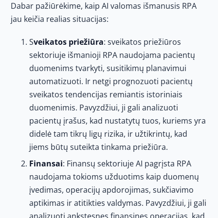
Dabar pažiūrėkime, kaip AI valomas išmanusis RPA
jau keičia realias situacijas:
S
veikatos priežiūra
: sveikatos priežiūros
sektoriuje išmanioji RPA naudojama pacientų
duomenims tvarkyti, susitikimų planavimui
automatizuoti. Ir netgi prognozuoti pacientų
sveikatos tendencijas remiantis istoriniais
duomenimis. Pavyzdžiui, ji gali analizuoti
pacientų įrašus, kad nustatytų tuos, kuriems yra
didelė tam tikrų ligų rizika, ir užtikrintų, kad
jiems būtų suteikta tinkama priežiūra.
Finansai
: Finansų sektoriuje AI pagrįsta RPA
naudojama tokioms užduotims kaip duomenų
įvedimas, operacijų apdorojimas, sukčiavimo
aptikimas ir atitikties valdymas. Pavyzdžiui, ji gali
analizuoti ankstesnes finansines operacijas, kad