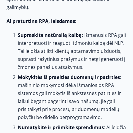
galimybių.
AI praturtina RPA, leisdamas:
Supraskite natūralią kalbą:
išmanusis RPA gali
interpretuoti ir reaguoti į žmonių kalbą dėl NLP.
Tai leidžia atlikti klientų aptarnavimo užduotis,
suprasti rašytinius prašymus ir netgi generuoti į
žmones panašius atsakymus.
Mokykitės iš praeities duomenų ir patirties
:
mašininio mokymosi dėka išmaniosios RPA
sistemos gali mokytis iš ankstesnės patirties ir
laikui bėgant pagerinti savo našumą. Jie gali
prisitaikyti prie procesų ar duomenų modelių
pokyčių be didelio perprogramavimo.
Numatykite ir priimkite sprendimus
: AI leidžia