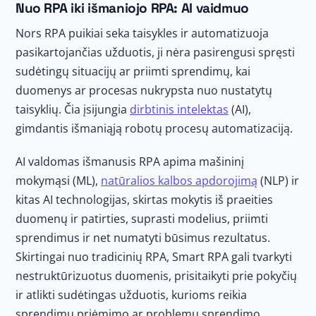
Nuo RPA iki išmaniojo RPA: AI vaidmuo
Nors RPA puikiai seka taisykles ir automatizuoja
pasikartojančias užduotis, ji nėra pasirengusi spręsti
sudėtingų situacijų ar priimti sprendimų, kai
duomenys ar procesas nukrypsta nuo nustatytų
taisyklių. Čia įsijungia
dirbtinis intelektas
(AI),
gimdantis išmaniąją robotų procesų automatizaciją.
AI valdomas išmanusis RPA apima mašininį
mokymąsi (ML),
natūralios kalbos apdorojimą
(NLP) ir
kitas AI technologijas, skirtas mokytis iš praeities
duomenų ir patirties, suprasti modelius, priimti
sprendimus ir net numatyti būsimus rezultatus.
Skirtingai nuo tradicinių RPA, Smart RPA gali tvarkyti
nestruktūrizuotus duomenis, prisitaikyti prie pokyčių
ir atlikti sudėtingas užduotis, kurioms reikia
sprendimų priėmimo ar problemų sprendimo