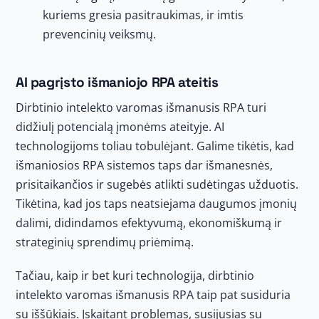
kuriems gresia pasitraukimas, ir imtis
prevencinių veiksmų.
AI pagrįsto išmaniojo RPA ateitis
Dirbtinio intelekto varomas išmanusis RPA turi
didžiulį potencialą įmonėms ateityje. AI
technologijoms toliau tobulėjant. Galime tikėtis, kad
išmaniosios RPA sistemos taps dar išmanesnės,
prisitaikančios ir sugebės atlikti sudėtingas užduotis.
Tikėtina, kad jos taps neatsiejama daugumos įmonių
dalimi, didindamos efektyvumą, ekonomiškumą ir
strateginių sprendimų priėmimą.
Tačiau, kaip ir bet kuri technologija, dirbtinio
intelekto varomas išmanusis RPA taip pat susiduria
su iššūkiais. Įskaitant problemas, susijusias su