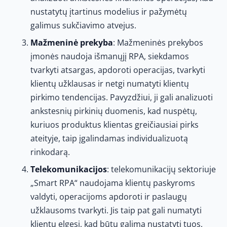
nustatytų įtartinus modelius ir pažymėtų
galimus sukčiavimo atvejus.
Mažmeninė prekyba
: Mažmeninės prekybos
įmonės naudoja išmanųjį RPA, siekdamos
tvarkyti atsargas, apdoroti operacijas, tvarkyti
klientų užklausas ir netgi numatyti klientų
pirkimo tendencijas. Pavyzdžiui, ji gali analizuoti
ankstesnių pirkinių duomenis, kad nuspėtų,
kuriuos produktus klientas greičiausiai pirks
ateityje, taip įgalindamas individualizuotą
rinkodarą.
Telekomunikacijos
: telekomunikacijų sektoriuje
„Smart RPA“ naudojama klientų paskyroms
valdyti, operacijoms apdoroti ir paslaugų
užklausoms tvarkyti. Jis taip pat gali numatyti
klientų elgesį, kad būtų galima nustatyti tuos,