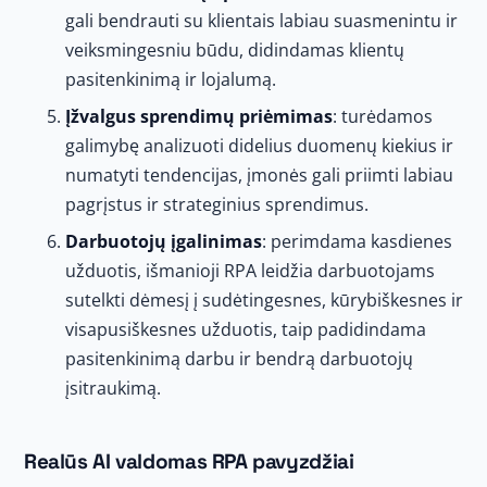
gali bendrauti su klientais labiau suasmenintu ir
veiksmingesniu būdu, didindamas klientų
pasitenkinimą ir lojalumą.
Įžvalgus sprendimų priėmimas
: turėdamos
galimybę analizuoti didelius duomenų kiekius ir
numatyti tendencijas, įmonės gali priimti labiau
pagrįstus ir strateginius sprendimus.
Darbuotojų įgalinimas
: perimdama kasdienes
užduotis, išmanioji RPA leidžia darbuotojams
sutelkti dėmesį į sudėtingesnes, kūrybiškesnes ir
visapusiškesnes užduotis, taip padidindama
pasitenkinimą darbu ir bendrą darbuotojų
įsitraukimą.
Realūs AI valdomas RPA pavyzdžiai