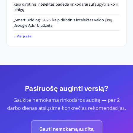
Kaip dirbtinis intelektas padeda rinkodarai sutaupyti laiko ir
pinigų
„Smart Bidding” 2026: kaip dirbtinis intelektas valdo jūsų
„Google Ads” biudžetą
Visi įrašai
Pasiruošę auginti verslą?
Gaukite nemokamą rinkodaros auditą — per 2
darbo dienas atsiųsime konkrečias rekomendacijas.
Gauti nemokamą auditą