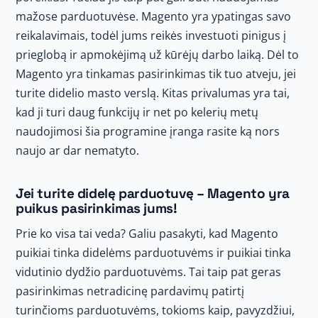
mažose parduotuvėse. Magento yra ypatingas savo
reikalavimais, todėl jums reikės investuoti pinigus į
prieglobą ir apmokėjimą už kūrėjų darbo laiką. Dėl to
Magento yra tinkamas pasirinkimas tik tuo atveju, jei
turite didelio masto verslą. Kitas privalumas yra tai,
kad ji turi daug funkcijų ir net po kelerių metų
naudojimosi šia programine įranga rasite ką nors
naujo ar dar nematyto.
Jei turite didelę parduotuvę – Magento yra
puikus pasirinkimas jums!
Prie ko visa tai veda? Galiu pasakyti, kad Magento
puikiai tinka didelėms parduotuvėms ir puikiai tinka
vidutinio dydžio parduotuvėms. Tai taip pat geras
pasirinkimas netradicinę pardavimų patirtį
turinčioms parduotuvėms, tokioms kaip, pavyzdžiui,