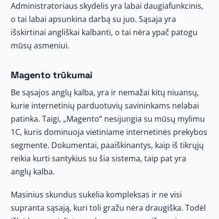
Administratoriaus skydelis yra labai daugiafunkcinis,
o tai labai apsunkina darbą su juo. Sąsaja yra
išskirtinai angliškai kalbanti, o tai nėra ypač patogu
mūsų asmeniui.
Magento trūkumai
Be sąsajos anglų kalba, yra ir nemažai kitų niuansų,
kurie internetinių parduotuvių savininkams nelabai
patinka. Taigi, „Magento“ nesijungia su mūsų mylimu
1C, kuris dominuoja vietiniame internetinės prekybos
segmente. Dokumentai, paaiškinantys, kaip iš tikrųjų
reikia kurti santykius su šia sistema, taip pat yra
anglų kalba.
Masinius skundus sukelia kompleksas ir ne visi
supranta sąsają, kuri toli gražu nėra draugiška. Todėl