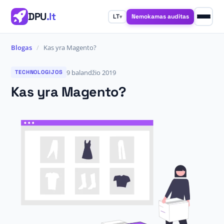
DPU
.lt
Nemokamas auditas
LT
▾
Blogas
/
Kas yra Magento?
9 balandžio 2019
TECHNOLOGIJOS
Kas yra Magento?