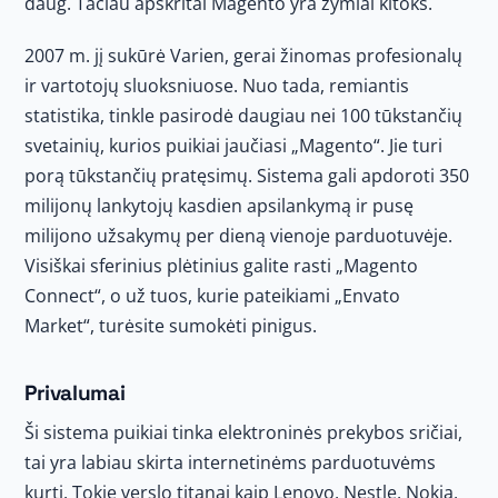
daug. Tačiau apskritai Magento yra žymiai kitoks.
2007 m. jį sukūrė Varien, gerai žinomas profesionalų
ir vartotojų sluoksniuose. Nuo tada, remiantis
statistika, tinkle pasirodė daugiau nei 100 tūkstančių
svetainių, kurios puikiai jaučiasi „Magento“. Jie turi
porą tūkstančių pratęsimų. Sistema gali apdoroti 350
milijonų lankytojų kasdien apsilankymą ir pusę
milijono užsakymų per dieną vienoje parduotuvėje.
Visiškai sferinius plėtinius galite rasti „Magento
Connect“, o už tuos, kurie pateikiami „Envato
Market“, turėsite sumokėti pinigus.
Privalumai
Ši sistema puikiai tinka elektroninės prekybos sričiai,
tai yra labiau skirta internetinėms parduotuvėms
kurti. Tokie verslo titanai kaip Lenovo, Nestle, Nokia,