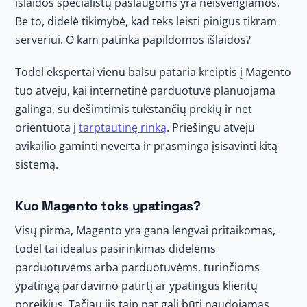
išlaidos specialistų paslaugoms yra neišvengiamos.
Be to, didelė tikimybė, kad teks leisti pinigus tikram
serveriui. O kam patinka papildomos išlaidos?
Todėl ekspertai vienu balsu pataria kreiptis į Magento
tuo atveju, kai internetinė parduotuvė planuojama
galinga, su dešimtimis tūkstančių prekių ir net
orientuota į
tarptautinę rinką
. Priešingu atveju
avikailio gaminti neverta ir prasminga įsisavinti kitą
sistemą.
Kuo Magento toks ypatingas?
Visų pirma, Magento yra gana lengvai pritaikomas,
todėl tai idealus pasirinkimas didelėms
parduotuvėms arba parduotuvėms, turinčioms
ypatingą pardavimo patirtį ar ypatingus klientų
poreikius. Tačiau jis taip pat gali būti naudojamas