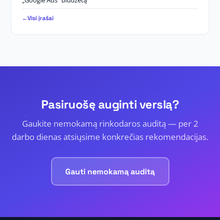
„Google Ads” biudžetą
Visi įrašai
Pasiruošę auginti verslą?
Gaukite nemokamą rinkodaros auditą — per 2
darbo dienas atsiųsime konkrečias rekomendacijas.
Gauti nemokamą auditą