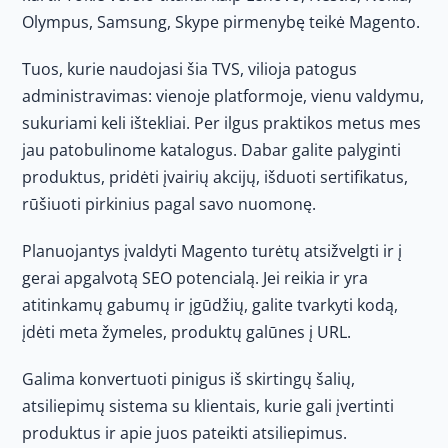
Olympus, Samsung, Skype pirmenybę teikė Magento.
Tuos, kurie naudojasi šia TVS, vilioja patogus
administravimas: vienoje platformoje, vienu valdymu,
sukuriami keli ištekliai. Per ilgus praktikos metus mes
jau patobulinome katalogus. Dabar galite palyginti
produktus, pridėti įvairių akcijų, išduoti sertifikatus,
rūšiuoti pirkinius pagal savo nuomonę.
Planuojantys įvaldyti Magento turėtų atsižvelgti ir į
gerai apgalvotą SEO potencialą. Jei reikia ir yra
atitinkamų gabumų ir įgūdžių, galite tvarkyti kodą,
įdėti meta žymeles, produktų galūnes į URL.
Galima konvertuoti pinigus iš skirtingų šalių,
atsiliepimų sistema su klientais, kurie gali įvertinti
produktus ir apie juos pateikti atsiliepimus.