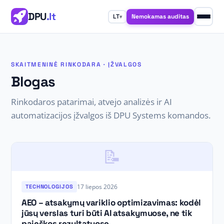
DPU
.lt
Nemokamas auditas
LT
▾
SKAITMENINĖ RINKODARA · ĮŽVALGOS
Blogas
Rinkodaros patarimai, atvejo analizės ir AI
automatizacijos įžvalgos iš DPU Systems komandos.
📝
17 liepos 2026
TECHNOLOGIJOS
AEO – atsakymų variklio optimizavimas: kodėl
jūsų verslas turi būti AI atsakymuose, ne tik
paieškos rezultatuose