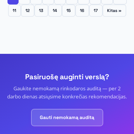
11
12
13
14
15
16
17
Kitas »
Pasiruošę auginti verslą?
Gaukite nemokamą rinkodaros auditą — per 2
darbo dienas atsiųsime konkrečias rekomendacijas.
Gauti nemokamą auditą