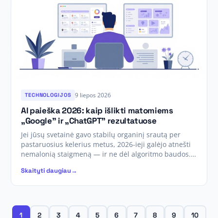
9 liepos 2026
TECHNOLOGIJOS
AI paieška 2026: kaip išlikti matomiems
„Google” ir „ChatGPT” rezultatuose
Jei jūsų svetainė gavo stabilų organinį srautą per
pastaruosius kelerius metus, 2026-ieji galėjo atnešti
nemalonią staigmeną — ir ne dėl algoritmo baudos.…
Skaityti daugiau
1
2
3
4
5
6
7
8
9
10