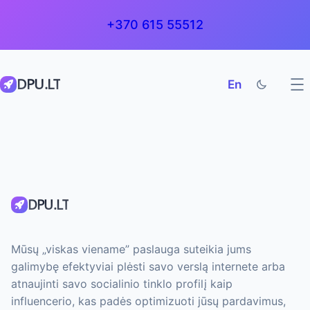
+370 615 55512
DPU.LT
En
DPU.LT
Mūsų „viskas viename” paslauga suteikia jums
galimybę efektyviai plėsti savo verslą internete arba
atnaujinti savo socialinio tinklo profilį kaip
influencerio, kas padės optimizuoti jūsų pardavimus,