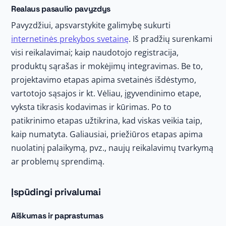
Realaus pasaulio pavyzdys
Pavyzdžiui, apsvarstykite galimybę sukurti
internetinės prekybos svetainę
. Iš pradžių surenkami
visi reikalavimai; kaip naudotojo registracija,
produktų sąrašas ir mokėjimų integravimas. Be to,
projektavimo etapas apima svetainės išdėstymo,
vartotojo sąsajos ir kt. Vėliau, įgyvendinimo etape,
vyksta tikrasis kodavimas ir kūrimas. Po to
patikrinimo etapas užtikrina, kad viskas veikia taip,
kaip numatyta. Galiausiai, priežiūros etapas apima
nuolatinį palaikymą, pvz., naujų reikalavimų tvarkymą
ar problemų sprendimą.
Įspūdingi privalumai
Aiškumas ir paprastumas