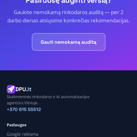
Pasiruošę auginti verslą?
Gaukite nemokamą rinkodaros auditą — per 2
darbo dienas atsiųsime konkrečias rekomendacijas.
Gauti nemokamą auditą
DPU
.lt
Skaitmeninės rinkodaros ir AI automatizacijos
agentūra Vilniuje.
+370 615 55512
Paslaugos
Google reklama