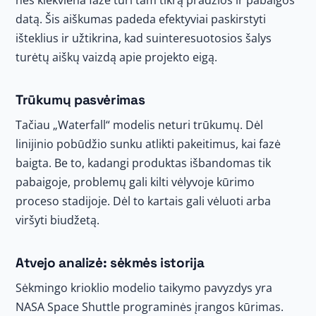
nes kiekviena fazė turi tam tikrą pradžios ir pabaigos
datą. Šis aiškumas padeda efektyviai paskirstyti
išteklius ir užtikrina, kad suinteresuotosios šalys
turėtų aiškų vaizdą apie projekto eigą.
Trūkumų pasvėrimas
Tačiau „Waterfall“ modelis neturi trūkumų. Dėl
linijinio pobūdžio sunku atlikti pakeitimus, kai fazė
baigta. Be to, kadangi produktas išbandomas tik
pabaigoje, problemų gali kilti vėlyvoje kūrimo
proceso stadijoje. Dėl to kartais gali vėluoti arba
viršyti biudžetą.
Atvejo analizė: sėkmės istorija
Sėkmingo krioklio modelio taikymo pavyzdys yra
NASA Space Shuttle programinės įrangos kūrimas.