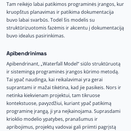
Tam reikėjo labai patikimos programinės įrangos, kur
kruopštus planavimas ir patikima dokumentacija
buvo labai svarbūs. Todėl šis modelis su
struktūrizuotomis fazėmis ir akcentu į dokumentaciją
buvo idealus pasirinkimas.
Apibendrinimas
Apibendrinant, „Waterfall Model“ siūlo struktūruotą
ir sistemingą programinės įrangos kūrimo metodą.
Tai ypač naudinga, kai reikalavimai yra gerai
suprantami ir mažai tikėtina, kad jie pasikeis. Nors ir
netinka kiekvienam projektui, tam tikruose
kontekstuose, pavyzdžiui, kuriant ypač patikimą
programinę įrangą, ji yra neįkainojama. Suprasdami
krioklio modelio ypatybes, pranašumus ir
apribojimus, projektų vadovai gali priimti pagrįstą