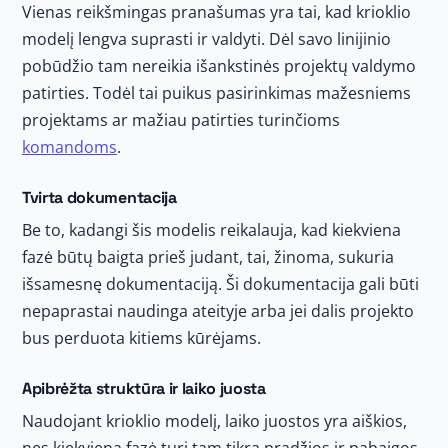
Vienas reikšmingas pranašumas yra tai, kad krioklio
modelį lengva suprasti ir valdyti. Dėl savo linijinio
pobūdžio tam nereikia išankstinės projektų valdymo
patirties. Todėl tai puikus pasirinkimas mažesniems
projektams ar mažiau patirties turinčioms
komandoms
.
Tvirta dokumentacija
Be to, kadangi šis modelis reikalauja, kad kiekviena
fazė būtų baigta prieš judant, tai, žinoma, sukuria
išsamesnę dokumentaciją. Ši dokumentacija gali būti
nepaprastai naudinga ateityje arba jei dalis projekto
bus perduota kitiems kūrėjams.
Apibrėžta struktūra ir laiko juosta
Naudojant krioklio modelį, laiko juostos yra aiškios,