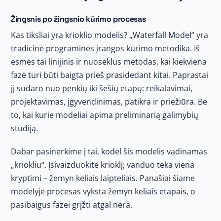
Žingsnis po žingsnio kūrimo procesas
Kas tiksliai yra krioklio modelis? „Waterfall Model“ yra
tradicinė programinės įrangos kūrimo metodika. Iš
esmės tai linijinis ir nuoseklus metodas, kai kiekviena
fazė turi būti baigta prieš prasidedant kitai. Paprastai
jį sudaro nuo penkių iki šešių etapų: reikalavimai,
projektavimas, įgyvendinimas, patikra ir priežiūra. Be
to, kai kurie modeliai apima preliminarią galimybių
studiją.
Dabar pasinerkime į tai, kodėl šis modelis vadinamas
„kriokliu“. Įsivaizduokite krioklį; vanduo teka viena
kryptimi – žemyn keliais laipteliais. Panašiai šiame
modelyje procesas vyksta žemyn keliais etapais, o
pasibaigus fazei grįžti atgal nėra.