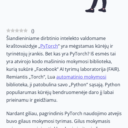
(
)
Šiandieniniame dirbtinio intelekto valdomame
kraštovaizdyje „
PyTorch
“ yra mėgstamas kūrėjų ir
tyrinėtojų įrankis. Bet kas yra PyTorch? Iš esmės tai
yra atvirojo kodo mašininio mokymosi biblioteka,
kurią sukūrė „Facebook“ AI tyrimų laboratorija (FAIR).
Remiantis „Torch“, Lua
automatinio mokymosi
biblioteka, ji patobulina savo „Python“ sąsają. Python
populiarumas kūrėjų bendruomenėje daro jį labai
prieinamu ir geidžiamu.
Nardant giliau, pagrindinis PyTorch naudojimo atvejis
buvo gilaus mokymosi tyrimas. Gilus mokymasis