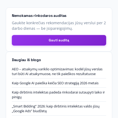
Nemokamas rinkodaros auditas
Gaukite konkrečias rekomendacijas jūsų verslui per 2
darbo dienas — be įsipareigojimų.
Gauti auditą
Daugiau iš blogo
AEO – atsakymų variklio optimizavimas: kodėl jūsų verslas
turi būti AI atsakymuose, ne tik paieškos rezultatuose
Kaip Google AI paieška keičia SEO strategiją 2026 metais
Kaip dirbtinis intelektas padeda rinkodarai sutaupyti laiko ir
pinigų
„Smart Bidding” 2026: kaip dirbtinis intelektas valdo jūsų
„Google Ads” biudžetą