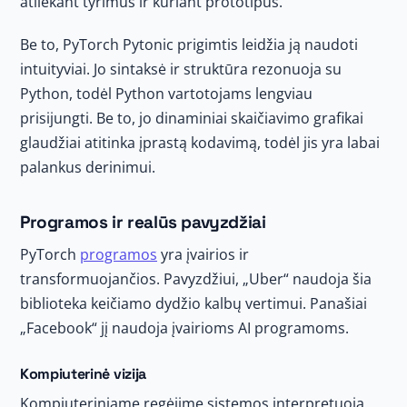
atliekant tyrimus ir kuriant prototipus.
Be to, PyTorch Pytonic prigimtis leidžia ją naudoti
intuityviai. Jo sintaksė ir struktūra rezonuoja su
Python, todėl Python vartotojams lengviau
prisijungti. Be to, jo dinaminiai skaičiavimo grafikai
glaudžiai atitinka įprastą kodavimą, todėl jis yra labai
palankus derinimui.
Programos ir realūs pavyzdžiai
PyTorch
programos
yra įvairios ir
transformuojančios. Pavyzdžiui, „Uber“ naudoja šia
biblioteka keičiamo dydžio kalbų vertimui. Panašiai
„Facebook“ jį naudoja įvairioms AI programoms.
Kompiuterinė vizija
Kompiuteriniame regėjime sistemos interpretuoja