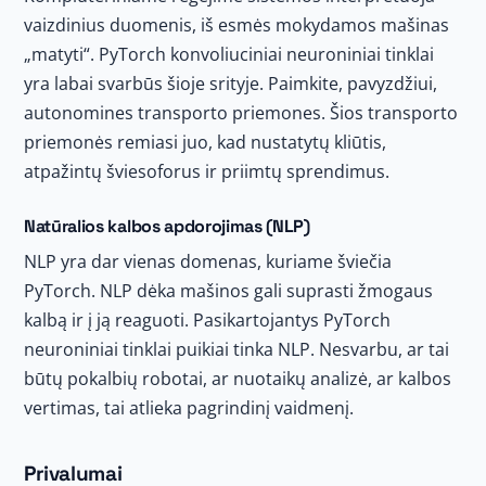
vaizdinius duomenis, iš esmės mokydamos mašinas
„matyti“. PyTorch konvoliuciniai neuroniniai tinklai
yra labai svarbūs šioje srityje. Paimkite, pavyzdžiui,
autonomines transporto priemones. Šios transporto
priemonės remiasi juo, kad nustatytų kliūtis,
atpažintų šviesoforus ir priimtų sprendimus.
Natūralios kalbos apdorojimas (NLP)
NLP yra dar vienas domenas, kuriame šviečia
PyTorch. NLP dėka mašinos gali suprasti žmogaus
kalbą ir į ją reaguoti. Pasikartojantys PyTorch
neuroniniai tinklai puikiai tinka NLP. Nesvarbu, ar tai
būtų pokalbių robotai, ar nuotaikų analizė, ar kalbos
vertimas, tai atlieka pagrindinį vaidmenį.
Privalumai