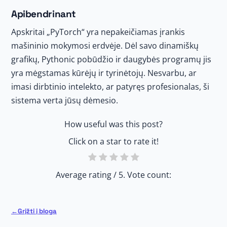
Apibendrinant
Apskritai „PyTorch“ yra nepakeičiamas įrankis
mašininio mokymosi erdvėje. Dėl savo dinamiškų
grafikų, Pythonic pobūdžio ir daugybės programų jis
yra mėgstamas kūrėjų ir tyrinėtojų. Nesvarbu, ar
imasi dirbtinio intelekto, ar patyręs profesionalas, ši
sistema verta jūsų dėmesio.
How useful was this post?
Click on a star to rate it!
Average rating
/ 5. Vote count:
Grįžti į blogą