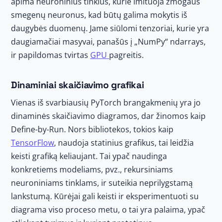
apima neuroninius tinklus, kurie imituoja žmogaus
smegenų neuronus, kad būtų galima mokytis iš
daugybės duomenų. Jame siūlomi tenzoriai, kurie yra
daugiamačiai masyvai, panašūs į „NumPy“ ndarrays,
ir papildomas tvirtas
GPU
pagreitis.
Dinaminiai skaičiavimo grafikai
Vienas iš svarbiausių PyTorch brangakmenių yra jo
dinaminės skaičiavimo diagramos, dar žinomos kaip
Define-by-Run. Nors bibliotekos, tokios kaip
TensorFlow
, naudoja statinius grafikus, tai leidžia
keisti grafiką keliaujant. Tai ypač naudinga
konkretiems modeliams, pvz., rekursiniams
neuroniniams tinklams, ir suteikia neprilygstamą
lankstumą. Kūrėjai gali keisti ir eksperimentuoti su
diagrama viso proceso metu, o tai yra palaima, ypač