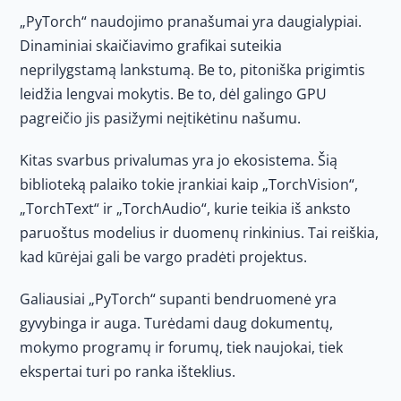
„PyTorch“ naudojimo pranašumai yra daugialypiai.
Dinaminiai skaičiavimo grafikai suteikia
neprilygstamą lankstumą. Be to, pitoniška prigimtis
leidžia lengvai mokytis. Be to, dėl galingo GPU
pagreičio jis pasižymi neįtikėtinu našumu.
Kitas svarbus privalumas yra jo ekosistema. Šią
biblioteką palaiko tokie įrankiai kaip „TorchVision“,
„TorchText“ ir „TorchAudio“, kurie teikia iš anksto
paruoštus modelius ir duomenų rinkinius. Tai reiškia,
kad kūrėjai gali be vargo pradėti projektus.
Galiausiai „PyTorch“ supanti bendruomenė yra
gyvybinga ir auga. Turėdami daug dokumentų,
mokymo programų ir forumų, tiek naujokai, tiek
ekspertai turi po ranka išteklius.