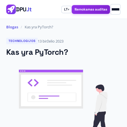
DPU
.lt
Nemokamas auditas
LT
▾
Blogas
/
Kas yra PyTorch?
13 birželio 2023
TECHNOLOGIJOS
Kas yra PyTorch?