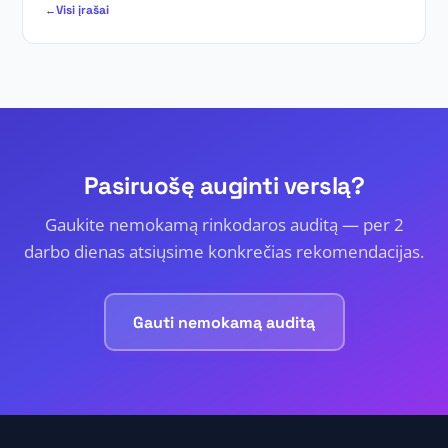
Visi įrašai
Pasiruošę auginti verslą?
Gaukite nemokamą rinkodaros auditą — per 2
darbo dienas atsiųsime konkrečias rekomendacijas.
Gauti nemokamą auditą