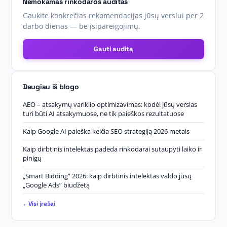
Nemokamas rinkodaros auditas
Gaukite konkrečias rekomendacijas jūsų verslui per 2
darbo dienas — be įsipareigojimų.
Gauti auditą
Daugiau iš blogo
AEO – atsakymų variklio optimizavimas: kodėl jūsų verslas
turi būti AI atsakymuose, ne tik paieškos rezultatuose
Kaip Google AI paieška keičia SEO strategiją 2026 metais
Kaip dirbtinis intelektas padeda rinkodarai sutaupyti laiko ir
pinigų
„Smart Bidding” 2026: kaip dirbtinis intelektas valdo jūsų
„Google Ads” biudžetą
Visi įrašai