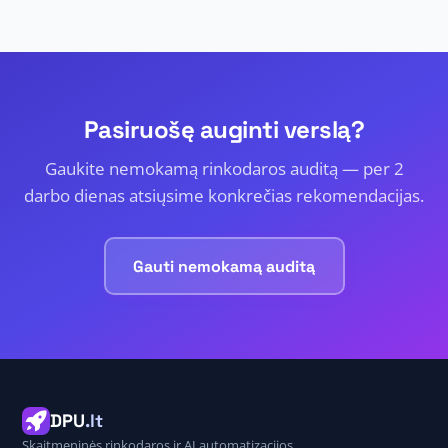
Pasiruošę auginti verslą?
Gaukite nemokamą rinkodaros auditą — per 2
darbo dienas atsiųsime konkrečias rekomendacijas.
Gauti nemokamą auditą
DPU
.lt
Skaitmeninės rinkodaros ir AI automatizacijos