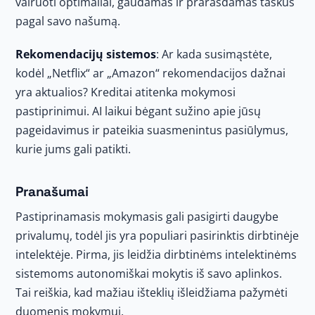
vairuoti optimaliai, gaudamas ir prarasdamas taškus
pagal savo našumą.
Rekomendacijų sistemos
: Ar kada susimąstėte,
kodėl „Netflix“ ar „Amazon“ rekomendacijos dažnai
yra aktualios? Kreditai atitenka mokymosi
pastiprinimui. AI laikui bėgant sužino apie jūsų
pageidavimus ir pateikia suasmenintus pasiūlymus,
kurie jums gali patikti.
Pranašumai
Pastiprinamasis mokymasis gali pasigirti daugybe
privalumų, todėl jis yra populiari pasirinktis dirbtinėje
intelektėje. Pirma, jis leidžia dirbtinėms intelektinėms
sistemoms autonomiškai mokytis iš savo aplinkos.
Tai reiškia, kad mažiau išteklių išleidžiama pažymėti
duomenis mokymui.