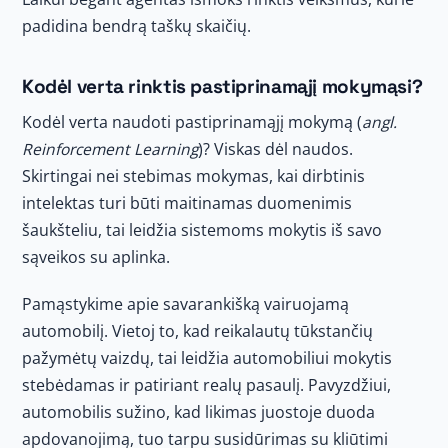
padidina bendrą taškų skaičių.
Kodėl verta rinktis pastiprinamąjį mokymąsi?
Kodėl verta naudoti pastiprinamąjį mokymą (
angl.
Reinforcement Learning
)? Viskas dėl naudos.
Skirtingai nei stebimas mokymas, kai dirbtinis
intelektas turi būti maitinamas duomenimis
šaukšteliu, tai leidžia sistemoms mokytis iš savo
sąveikos su aplinka.
Pamąstykime apie savarankišką vairuojamą
automobilį. Vietoj to, kad reikalautų tūkstančių
pažymėtų vaizdų, tai leidžia automobiliui mokytis
stebėdamas ir patiriant realų pasaulį. Pavyzdžiui,
automobilis sužino, kad likimas juostoje duoda
apdovanojimą, tuo tarpu susidūrimas su kliūtimi