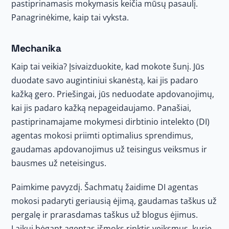
pastiprinamasis mokymasis keičia mūsų pasaulį.
Panagrinėkime, kaip tai vyksta.
Mechanika
Kaip tai veikia? Įsivaizduokite, kad mokote šunį. Jūs
duodate savo augintiniui skanėstą, kai jis padaro
kažką gero. Priešingai, jūs neduodate apdovanojimų,
kai jis padaro kažką nepageidaujamo. Panašiai,
pastiprinamajame mokymesi dirbtinio intelekto (DI)
agentas mokosi priimti optimalius sprendimus,
gaudamas apdovanojimus už teisingus veiksmus ir
bausmes už neteisingus.
Paimkime pavyzdį. Šachmatų žaidime DI agentas
mokosi padaryti geriausią ėjimą, gaudamas taškus už
pergalę ir prarasdamas taškus už blogus ėjimus.
Laikui bėgant agentas išmoks rinktis veiksmus, kurie