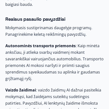
baigiasi bauda.
Realaus pasaulio pavyzdžiai
Mokymasis sustiprinamas daugelyje programų.
Panagrinėkime keletą reikšmingų pavyzdžių.
Autonominės transporto priemonės
: Kaip minėta
anksčiau, ji atlieka svarbų vaidmenį mokant
savarankiškai vairuojančius automobilius. Transporto
priemonės AI mokosi naršyti ir priimti saugius
sprendimus sąveikaudamas su aplinka ir gaudamas
grįžtamąjį ryšį.
Vaizdo žaidimai
: vaizdo žaidimų AI dažnai pasitelkia
mokymąsi, kad žaidėjams suteiktų sudėtingos
patirties. Pavyzdžiui, AI lenktynių žaidime išmoksta