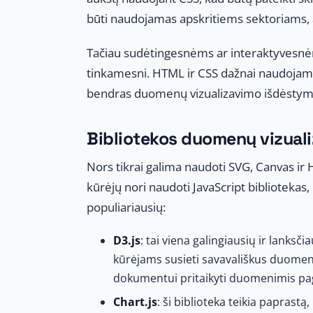
būti naudojamas apskritiems sektoriams, 
Tačiau sudėtingesnėms ar interaktyvesnėm
tinkamesni. HTML ir CSS dažnai naudojami 
bendras duomenų vizualizavimo išdėstymas 
Bibliotekos duomenų vizuali
Nors tikrai galima naudoti SVG, Canvas ir 
kūrėjų nori naudoti JavaScript bibliotekas,
populiariausių:
D3.js
: tai viena galingiausių ir lanks
kūrėjams susieti savavališkus duome
dokumentui pritaikyti duomenimis pagr
Chart.js
: ši biblioteka teikia paprast