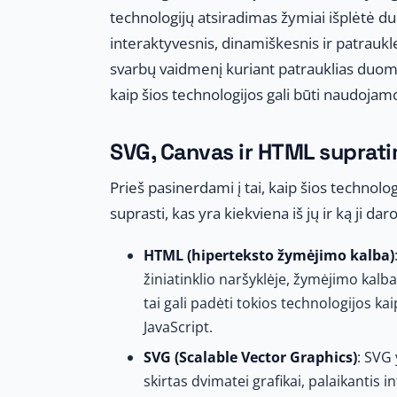
technologijų atsiradimas žymiai išplėtė du
interaktyvesnis, dinamiškesnis ir patraukl
svarbų vaidmenį kuriant patrauklias duomen
kaip šios technologijos gali būti naudoja
SVG, Canvas ir HTML suprat
Prieš pasinerdami į tai, kaip šios techno
suprasti, kas yra kiekviena iš jų ir ką ji daro
HTML (hiperteksto žymėjimo kalba)
žiniatinklio naršyklėje, žymėjimo kalba.
tai gali padėti tokios technologijos kaip
JavaScript.
SVG (Scalable Vector Graphics)
: SVG
skirtas dvimatei grafikai, palaikantis