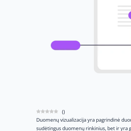
(
)
Duomenų vizualizacija yra pagrindinė duomen
sudėtingus duomenų rinkinius, bet ir yra 