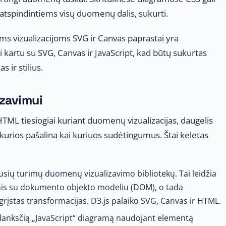
atspindintiems visų duomenų dalis, sukurti.
s vizualizacijoms SVG ir Canvas paprastai yra
kartu su SVG, Canvas ir JavaScript, kad būtų sukurtas
ir stilius.
zavimui
HTML tiesiogiai kuriant duomenų vizualizacijas, daugelis
 kurios pašalina kai kuriuos sudėtingumus. Štai keletas
čiausių turimų duomenų vizualizavimo bibliotekų. Tai leidžia
nis su dokumento objekto modeliu (DOM), o tada
įstas transformacijas. D3.js palaiko SVG, Canvas ir HTML.
ą, lanksčią „JavaScript“ diagramą naudojant elementą