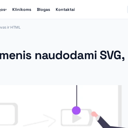
gos
Klinikoms
Blogas
Kontaktai
▾
vas ir HTML
omenis naudodami SVG,