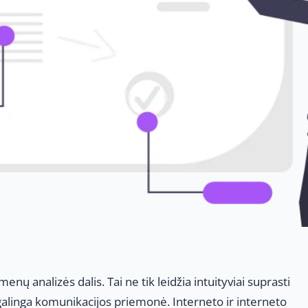
ų analizės dalis. Tai ne tik leidžia intuityviai suprasti
galinga komunikacijos priemonė. Interneto ir interneto