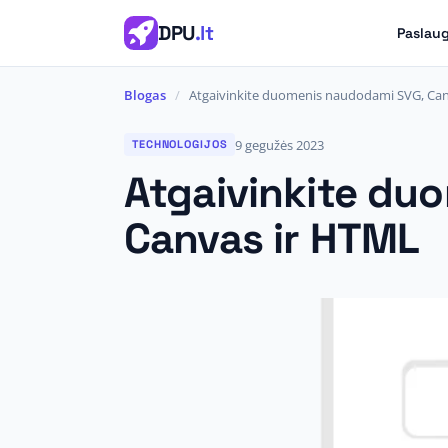
DPU
.lt
Paslau
Blogas
/
Atgaivinkite duomenis naudodami SVG, Can
9 gegužės 2023
TECHNOLOGIJOS
Atgaivinkite du
Canvas ir HTML