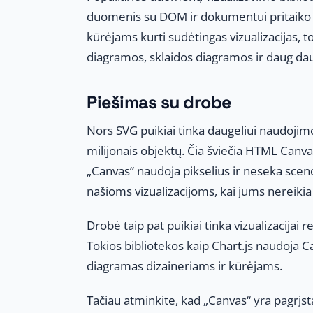
duomenis su DOM ir dokumentui pritaiko d
kūrėjams kurti sudėtingas vizualizacijas, t
diagramos, sklaidos diagramos ir daug da
Piešimas su drobe
Nors SVG puikiai tinka daugeliui naudojimo 
milijonais objektų. Čia šviečia HTML Canv
„Canvas“ naudoja pikselius ir neseka scenoj
našioms vizualizacijoms, kai jums nereikia
Drobė taip pat puikiai tinka vizualizacijai
Tokios bibliotekos kaip Chart.js naudoja C
diagramas dizaineriams ir kūrėjams.
Tačiau atminkite, kad „Canvas“ yra pagrįst