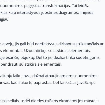
uomenimis pagrįstas transformacijas. Tai leidžia
okias kaip interaktyvios juostinės diagramos, linijinės
ugiau.
atvejų, jis gali būti neefektyvus dirbant su tūkstančiais ar
as elementas. Užuot dirbęs su atskirais elementais,
e esančių objektų. Dėl to jis idealiai tinka sudėtingoms,
 bendrauti su atskirais elementais.
 realiuoju laiku, pvz., dažnai atnaujinamiems duomenims.
anvas, kad sukurtų paprastas, bet lanksčias JavaScript
a pikseliais, todėl didelės raiškos ekranams jos mastelis