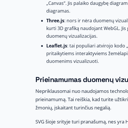
„Canvas“. Jis palaiko daugybę diagramų t
diagramas.
Three.js
: nors ir nėra duomenų vizuali
kurti 3D grafiką naudojant WebGL. Jis 
duomenų vizualizacijas.
Leaflet.js
: tai populiari atvirojo kod
pritaikytiems interaktyviems žemėlapia
duomenims vizualizuoti.
Prieinamumas duomenų vizua
Nepriklausomai nuo naudojamos technologi
prieinamumą. Tai reiškia, kad turite užtikr
žmonių, įskaitant turinčius negalią.
SVG šioje srityje turi pranašumą, nes yra 