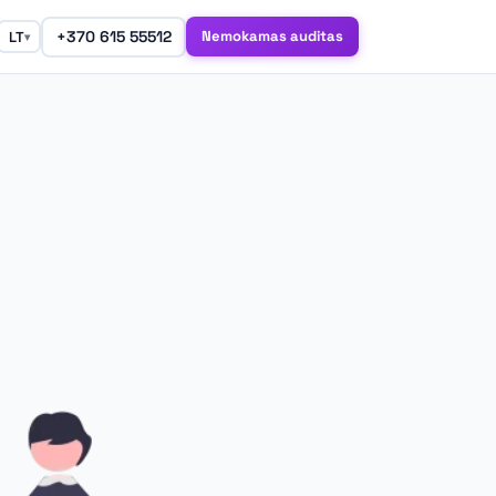
+370 615 55512
Nemokamas auditas
LT
▾