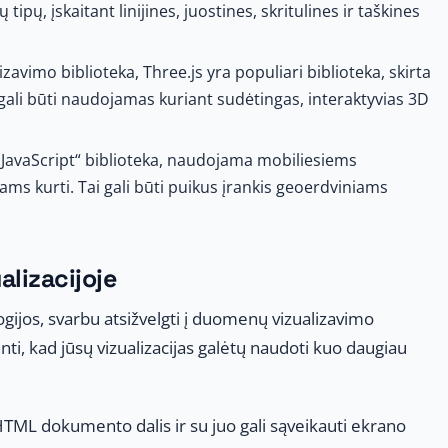
ipų, įskaitant linijines, juostines, skritulines ir taškines
zavimo biblioteka, Three.js yra populiari biblioteka, skirta
gali būti naudojamas kuriant sudėtingas, interaktyvias 3D
o „JavaScript“ biblioteka, naudojama mobiliesiems
ms kurti. Tai gali būti puikus įrankis geoerdviniams
lizacijoje
jos, svarbu atsižvelgti į duomenų vizualizavimo
inti, kad jūsų vizualizacijas galėtų naudoti kuo daugiau
HTML dokumento dalis ir su juo gali sąveikauti ekrano