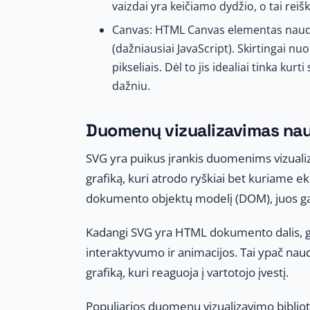
vaizdai yra keičiamo dydžio, o tai reiš
Canvas: HTML Canvas elementas naudoj
(dažniausiai JavaScript). Skirtingai nuo 
pikseliais. Dėl to jis idealiai tinka ku
dažniu.
Duomenų vizualizavimas na
SVG yra puikus įrankis duomenims vizuali
grafiką, kuri atrodo ryškiai bet kuriame
dokumento objektų modelį (DOM), juos galima
Kadangi SVG yra HTML dokumento dalis, gali
interaktyvumo ir animacijos. Tai ypač nau
grafiką, kuri reaguoja į vartotojo įvestį.
Populiarios duomenų vizualizavimo bibliote