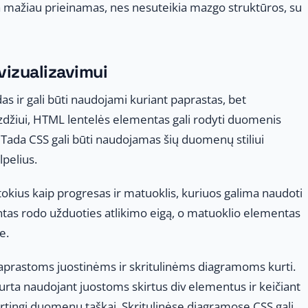
yra mažiau prieinamas, nes nesuteikia mazgo struktūros, su
izualizavimui
das ir gali būti naudojami kuriant paprastas, bet
zdžiui, HTML lentelės elementas gali rodyti duomenis
 Tada CSS gali būti naudojamas šių duomenų stiliui
lpelius.
okius kaip progresas ir matuoklis, kuriuos galima naudoti
as rodo užduoties atlikimo eigą, o matuoklio elementas
e.
paprastoms juostinėms ir skritulinėms diagramoms kurti.
kurta naudojant juostoms skirtus div elementus ir keičiant
irtingi duomenų taškai. Skritulinėse diagramose CSS gali