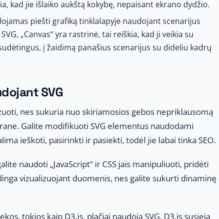
kia, kad jie išlaiko aukštą kokybę, nepaisant ekrano dydžio.
amas piešti grafiką tinklalapyje naudojant scenarijus
SVG, „Canvas“ yra rastrinė, tai reiškia, kad ji veikia su
rti sudėtingus, į žaidimą panašius scenarijus su dideliu kadrų
udojant SVG
zuoti, nes sukuria nuo skiriamosios gebos nepriklausomą
 ekrane. Galite modifikuoti SVG elementus naudodami
 ieškoti, pasirinkti ir pasiekti, todėl jie labai tinka SEO.
te naudoti „JavaScript“ ir CSS jais manipuliuoti, pridėti
dinga vizualizuojant duomenis, nes galite sukurti dinaminę
kos, tokios kaip D3.js, plačiai naudoja SVG. D3.js susieja