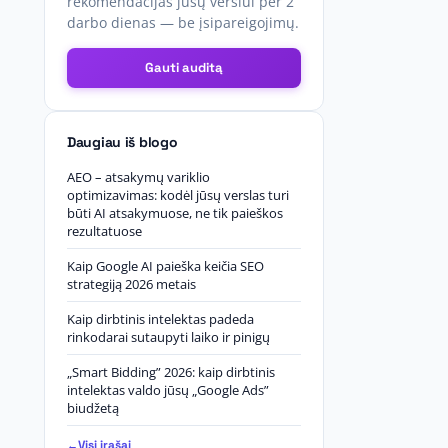
rekomendacijas jūsų verslui per 2
darbo dienas — be įsipareigojimų.
Gauti auditą
Daugiau iš blogo
AEO – atsakymų variklio
optimizavimas: kodėl jūsų verslas turi
būti AI atsakymuose, ne tik paieškos
rezultatuose
Kaip Google AI paieška keičia SEO
strategiją 2026 metais
Kaip dirbtinis intelektas padeda
rinkodarai sutaupyti laiko ir pinigų
„Smart Bidding” 2026: kaip dirbtinis
intelektas valdo jūsų „Google Ads”
biudžetą
Visi įrašai