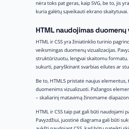
nėra toks pat geras, kaip SVG, be to, jis 
kuria galėtų sąveikauti ekrano skaitytuvai.
HTML naudojimas duomenų v
HTML ir CSS yra žiniatinklio turinio pagrin
veiksmingas duomenų vizualizacijas. Pavy
struktūrizuotu, lengvai skaitomu formatu.
sukurti, paryškinant svarbias eilutes ar stu
Be to, HTML5 pristatė naujus elementus, t
duomenims vizualizuoti. Pažangos element
– skaliarinį matavimą žinomame diapazon
HTML ir CSS taip pat gali būti naudojami 
Pavyzdžiui, juostinė diagrama gali būti su
aukštį naudojant CSS, kad būtų pateikti sk