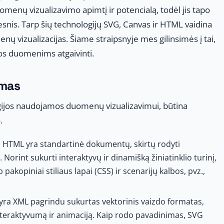
omenų vizualizavimo apimtį ir potencialą, todėl jis tapo
esnis. Tarp šių technologijų SVG, Canvas ir HTML vaidina
ų vizualizacijas. Šiame straipsnyje mes gilinsimės į tai,
mos duomenims atgaivinti.
imas
logijos naudojamos duomenų vizualizavimui, būtina
.
: HTML yra standartinė dokumentų, skirtų rodyti
 Norint sukurti interaktyvų ir dinamišką žiniatinklio turinį,
 pakopiniai stiliaus lapai (CSS) ir scenarijų kalbos, pvz.,
 yra XML pagrindu sukurtas vektorinis vaizdo formatas,
 interaktyvumą ir animaciją. Kaip rodo pavadinimas, SVG