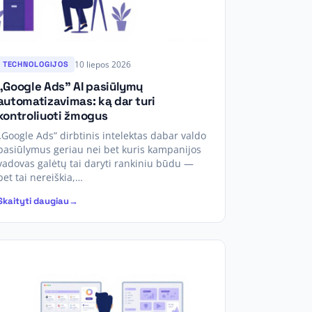
10 liepos 2026
TECHNOLOGIJOS
„Google Ads” AI pasiūlymų
automatizavimas: ką dar turi
kontroliuoti žmogus
„Google Ads” dirbtinis intelektas dabar valdo
pasiūlymus geriau nei bet kuris kampanijos
vadovas galėtų tai daryti rankiniu būdu —
bet tai nereiškia,…
Skaityti daugiau