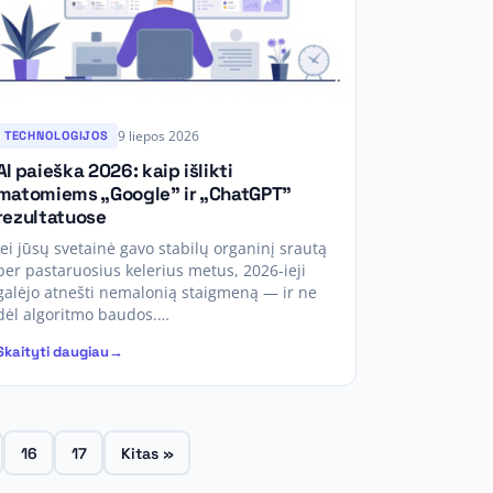
9 liepos 2026
TECHNOLOGIJOS
AI paieška 2026: kaip išlikti
matomiems „Google” ir „ChatGPT”
rezultatuose
Jei jūsų svetainė gavo stabilų organinį srautą
per pastaruosius kelerius metus, 2026-ieji
galėjo atnešti nemalonią staigmeną — ir ne
dėl algoritmo baudos.…
Skaityti daugiau
16
17
Kitas »