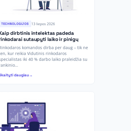
13 liepos 2026
TECHNOLOGIJOS
Kaip dirbtinis intelektas padeda
rinkodarai sutaupyti laiko ir pinigų
Rinkodaros komandos dirba per daug – tik ne
ten, kur reikia Vidutinis rinkodaros
specialistas iki 40 % darbo laiko praleidžia su
rankinio…
Skaityti daugiau