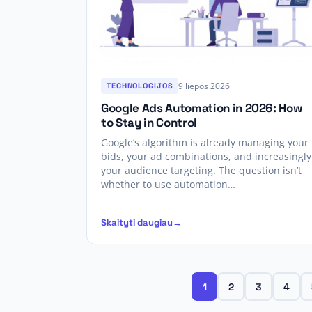
9 liepos 2026
TECHNOLOGIJOS
Google Ads Automation in 2026: How
to Stay in Control
Google’s algorithm is already managing your
bids, your ad combinations, and increasingly
your audience targeting. The question isn’t
whether to use automation…
Skaityti daugiau
1
2
3
4