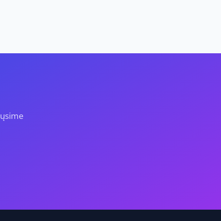
iųsime