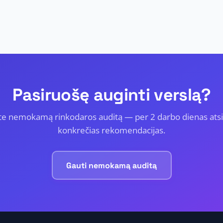
Pasiruošę auginti verslą?
te nemokamą rinkodaros auditą — per 2 darbo dienas ats
konkrečias rekomendacijas.
Gauti nemokamą auditą