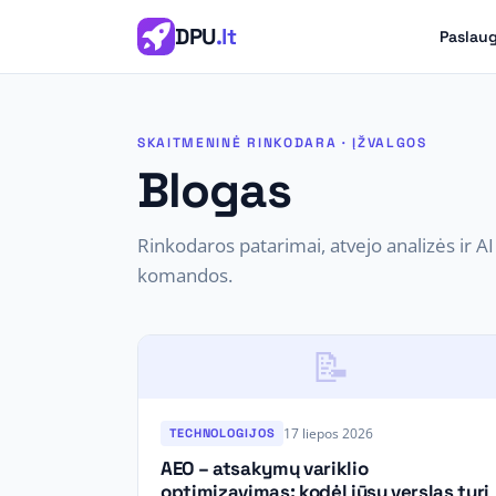
DPU
.lt
Paslau
SKAITMENINĖ RINKODARA · ĮŽVALGOS
Blogas
Rinkodaros patarimai, atvejo analizės ir A
komandos.
📝
17 liepos 2026
TECHNOLOGIJOS
AEO – atsakymų variklio
optimizavimas: kodėl jūsų verslas turi