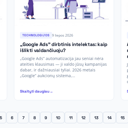
9 liepos 2026
TECHNOLOGIJOS
„Google Ads” dirbtinis intelektas: kaip
išlikti valdančiuoju?
„Google Ads” automatizacija jau seniai nėra
ateities klausimas — ji valdo jūsų kampanijas
dabar, ir dažniausiai tyliai. 2026 metais
„Google” aukcionų sistema,…
Skaityti daugiau
5
6
7
8
9
10
11
12
13
14
15