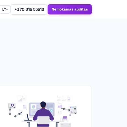
+370 615 55512
Nemokamas auditas
LT
▾